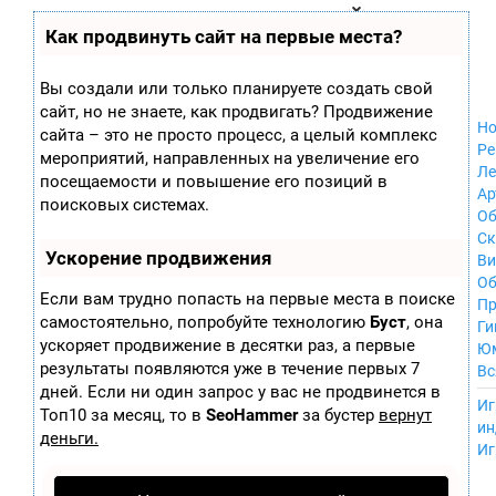
Zobra.ru - Игровое сообщество - все о
П
Как продвинуть сайт на первые места?
Xbox 360
играх
ла
Windows
т
Xbox
ф
Вы создали или только планируете создать свой
ор
Nintendo Wii
сайт, но не знаете, как продвигать? Продвижение
м
Nintendo
Но
ы
сайта – это не просто процесс, а целый комплекс
GameCube
Ре
мероприятий, направленных на увеличение его
PlayStation
Ле
посещаемости и повышение его позиций в
PlayStation 2
Ар
поисковых системах.
PlayStation 3
Об
Nintendo 64
С
Ускорение продвижения
Sega Dreamcast
Ви
PlayStation
Об
Если вам трудно попасть на первые места в поиске
Portable
Пр
самостоятельно, попробуйте технологию
Буст
, она
Nintendo DS
Ги
ускоряет продвижение в десятки раз, а первые
Android
Ю
iOS
результаты появляются уже в течение первых 7
Вс
MacOS
дней. Если ни один запрос у вас не продвинется в
----
Иг
Sega Mega Drive
Топ10 за месяц, то в
SeoHammer
за бустер
вернут
ин
NES
деньги.
Иг
PlayStation Vita
Mobile