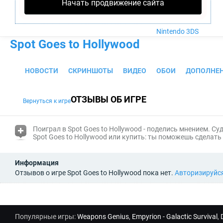
Nintendo Wii U
Начать продвижение сайта
PlayStation 4
Xbox One
Nintendo 3DS
Spot Goes to Hollywood
НОВОСТИ
СКРИНШОТЫ
ВИДЕО
ОБОИ
ДОПОЛНЕ
ОТЗЫВЫ ОБ ИГРЕ
Вернуться к игре
(i)
Поиграл в Spot Goes to Hollywood - поделись мнением. Су
Spot Goes to Hollywood или купить: ты поможешь сделать
Информация
Отзывов о игре Spot Goes to Hollywood пока нет.
Авторизируйс
Популярные игры:
Weapons Genius
,
Empyrion - Galactic Survival
,