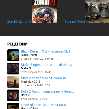
Zombi (Zombi U)
Новый Союз
РЕЦЕНЗИИ
Black Desert | О финальном ЗБТ
Black Desert
от 23 сентября 2015 10:48
Mafia 3 предварительный обзор
Mafia 3
от 26 августа 2015 16:45
Mad Max превью от Zobra.ru
Mad Max 2015
от 2 августа 2015 16:28
Dota 2 Reborn слизывает у Hero...
Dota 2
от 23 июля 2015 15:21
Hand of Fate | ОБЗОР от Mr.R
Hand of Fate