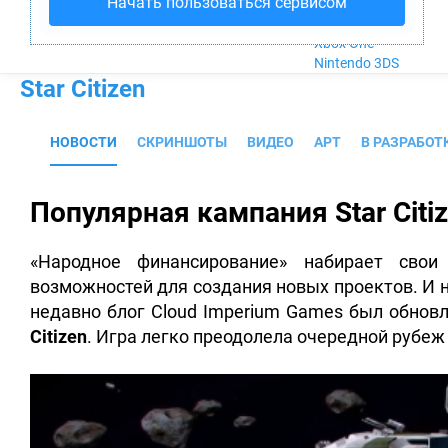
Начать пользоваться сервисом
Nintendo Wii U
PlayStation 4
Xbox One
Nintendo 3DS
Star Citizen
НОВОСТИ
СКРИНШОТЫ
ВИДЕО
АРТ
В РАЗРАБОТ
Популярная кампания Star Cit
«Народное финансирование» набирает свои
возможностей для создания новых проектов. И 
недавно блог Cloud Imperium Games был обнов
Citizen
. Игра легко преодолела очередной рубеж