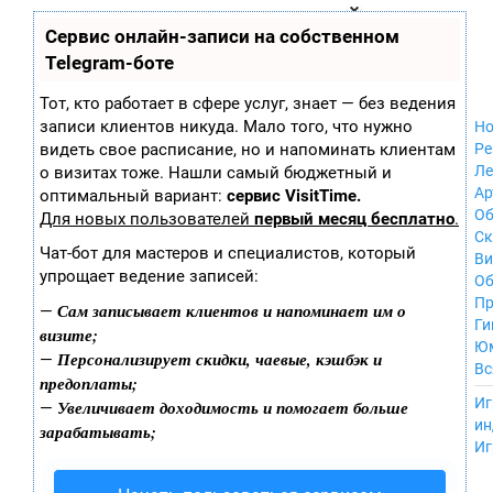
Zobra.ru - Игровое сообщество - все о
П
Сервис онлайн-записи на собственном
Xbox 360
играх
ла
Windows
Telegram-боте
т
Xbox
ф
ор
Nintendo Wii
Тот, кто работает в сфере услуг, знает — без ведения
м
Nintendo
записи клиентов никуда. Мало того, что нужно
Но
ы
GameCube
видеть свое расписание, но и напоминать клиентам
Ре
PlayStation
Ле
о визитах тоже. Нашли самый бюджетный и
PlayStation 2
Ар
оптимальный вариант:
сервис VisitTime.
PlayStation 3
Об
Для новых пользователей
первый месяц бесплатно
.
Nintendo 64
С
Чат-бот для мастеров и специалистов, который
Sega Dreamcast
Ви
упрощает ведение записей:
PlayStation
Об
Portable
Пр
Сам записывает клиентов и напоминает им о
—
Nintendo DS
Ги
визите;
Android
Ю
Персонализирует скидки, чаевые, кэшбэк и
—
iOS
Вс
предоплаты;
MacOS
----
Иг
Увеличивает доходимость и помогает больше
—
Sega Mega Drive
ин
зарабатывать;
NES
Иг
PlayStation Vita
Mobile