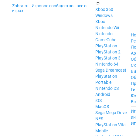
Zobra.ru - Игровое сообщество - все о
П
Xbox 360
играх
ла
Windows
т
Xbox
ф
ор
Nintendo Wii
м
Nintendo
Но
ы
GameCube
Ре
PlayStation
Ле
PlayStation 2
Ар
PlayStation 3
Об
Nintendo 64
С
Sega Dreamcast
Ви
PlayStation
Об
Portable
Пр
Nintendo DS
Ги
Android
Ю
iOS
Вс
MacOS
----
Иг
Sega Mega Drive
ин
NES
Иг
PlayStation Vita
Mobile