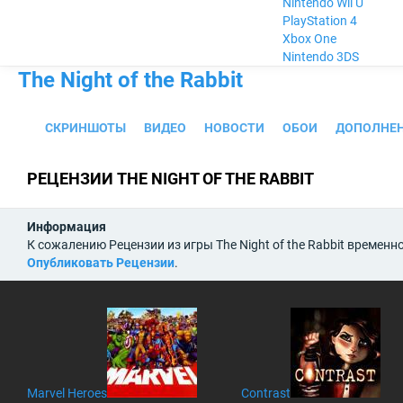
Nintendo Wii U
PlayStation 4
Xbox One
Nintendo 3DS
The Night of the Rabbit
СКРИНШОТЫ
ВИДЕО
НОВОСТИ
ОБОИ
ДОПОЛНЕ
РЕЦЕНЗИИ THE NIGHT OF THE RABBIT
Информация
К сожалению Рецензии из игры The Night of the Rabbit временн
Опубликовать Рецензии
.
Marvel Heroes
Contrast