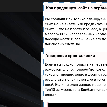
Zobra.ru - Игровое сообщество -
все о играх
Как продвинуть сайт на первы
П
ла
т
Мини
Вы создали или только планируете 
ф
сайт, но не знаете, как продвигать
ор
Torchlight 2
сайта – это не просто процесс, а ц
м
ы
мероприятий, направленных на уве
посещаемости и повышение его по
Новости
В разработке
Скриншот
поисковых системах.
Ускорение продвижения
Zobra.ru
»
Игры
» Torchlight 2
Если вам трудно попасть на первые
ОБОИ TORCHLIGHT 2
самостоятельно, попробуйте техно
ускоряет продвижение в десятки ра
результаты появляются уже в течен
Информация
дней. Если ни один запрос у вас не
К сожалению Обои из игры Torch
Топ10 за месяц, то в
SeoHammer
за 
кто добавит Обои к этой игре.
деньги.
Опубликовать Обои
.