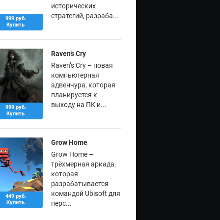
исторических
стратегий, разраба...
999 руб.
Купить
Raven’s Cry
Raven’s Cry – новая
компьютерная
адвенчура, которая
планируется к
выходу на ПК и...
999 руб.
Купить
Grow Home
Grow Home –
трёхмерная аркада,
которая
разрабатывается
командой Ubisoft для
449 руб.
Купить
перс...