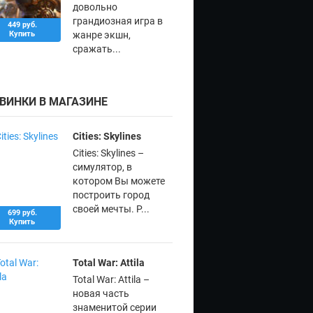
довольно
грандиозная игра в
449 руб.
Купить
жанре экшн,
сражать...
ВИНКИ В МАГАЗИНЕ
Cities: Skylines
Cities: Skylines –
симулятор, в
котором Вы можете
построить город
своей мечты. Р...
699 руб.
Купить
Total War: Attila
Total War: Attila –
новая часть
знаменитой серии