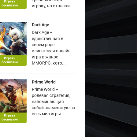
Играть
бесплатно
игроку, но отплачи...
Dark Age
Dark Age –
единственная в
своем роде
клиентская онлайн
игра в жанре
Играть
бесплатно
MMORPG, кото...
Prime World
Prime World –
ролевая стратегия,
напоминающая
собой знаменитую на
весь мир игры...
Играть
бесплатно