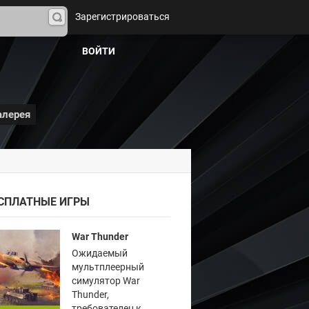
Зарегистрироваться
На
йти
ВОЙТИ
алерея
СПЛАТНЫЕ ИГРЫ
War Thunder
Ожидаемый
мультплеерный
симулятор War
Thunder,
требователен к