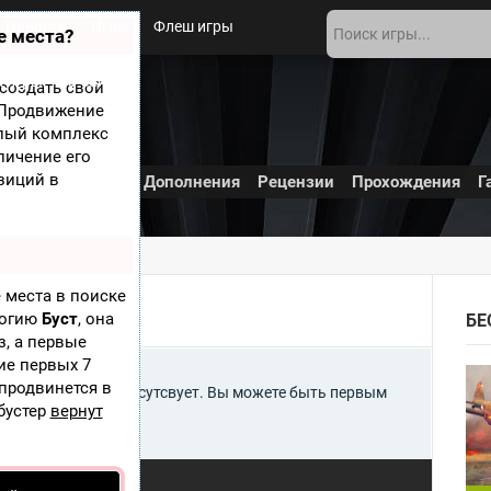
Новости
Игры
Флеш игры
е места?
 игры
О сайте
создать свой
? Продвижение
елый комплекс
личение его
зиций в
ы
Видео
Обои
Дополнения
Рецензии
Прохождения
Г
 места в поиске
логию
Буст
, она
БЕ
з, а первые
ие первых 7
 продвинется в
light 2 временно отсутсвует. Вы можете быть первым
бустер
вернут