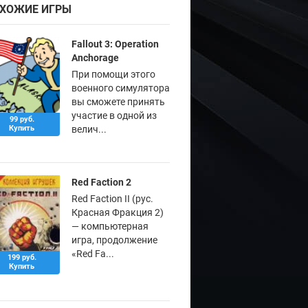
ХОЖИЕ ИГРЫ
Fallout 3: Operation
Anchorage
При помощи этого
военного симулятора
вы сможете принять
участие в одной из
99 руб.
Купить
велич...
Red Faction 2
Red Faction II (рус.
Красная Фракция 2)
— компьютерная
игра, продолжение
«Red Fa...
199 руб.
Купить