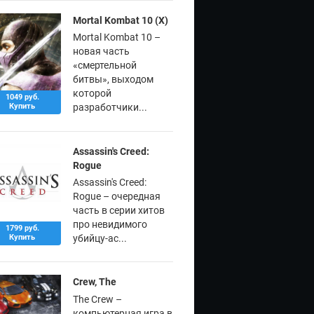
Mortal Kombat 10 (X)
Mortal Kombat 10 –
новая часть
«смертельной
битвы», выходом
которой
1049 руб.
Купить
разработчики...
Assassin's Creed:
Rogue
Assassin's Creed:
Rogue – очередная
часть в серии хитов
про невидимого
1799 руб.
Купить
убийцу-ас...
Crew, The
The Crew –
компьютерная игра в