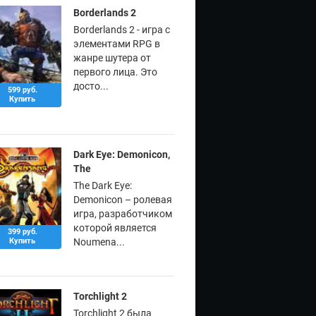
Borderlands 2
Borderlands 2 - игра с
элементами RPG в
жанре шутера от
первого лица. Это
досто...
599 руб.
Купить
Dark Eye: Demonicon,
The
The Dark Eye:
Demonicon – ролевая
игра, разработчиком
которой является
399 руб.
Купить
Noumena...
Torchlight 2
Torchlight 2 была