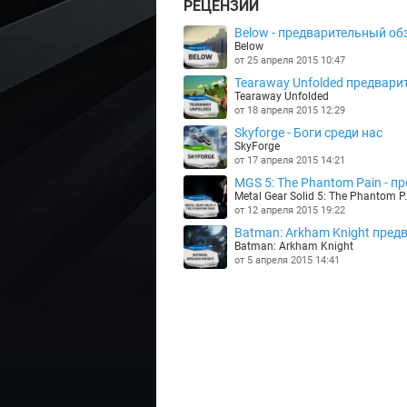
РЕЦЕНЗИИ
Below - предварительный обз
Below
от 25 апреля 2015 10:47
Tearaway Unfolded предварит
Tearaway Unfolded
от 18 апреля 2015 12:29
Skyforge - Боги среди нас
SkyForge
от 17 апреля 2015 14:21
MGS 5: The Phantom Pain - пре
Metal Gear Solid 5: The Phantom P.
от 12 апреля 2015 19:22
Batman: Arkham Knight предв
Batman: Arkham Knight
от 5 апреля 2015 14:41