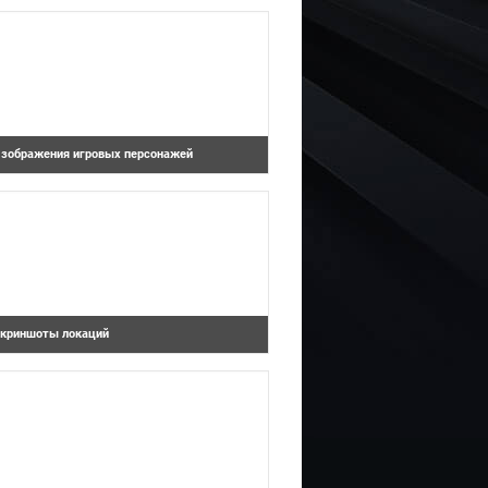
оторые могут похвастаться сложными
оловоломками и увлекательным сюжетом,
бязатель...
зображения игровых персонажей
Sorcery (Чародей)
oul Calibur 5 представляет собой
никальный файтинг для консолей текущего
околения Xbox 360 и PlayStation 3.
криншоты локаций
Waking Mars
иртуальные фентезийные миры всегда
вляются уникальными и неповторимыми.
менно таким перед нами возникает мир
гры Sor...