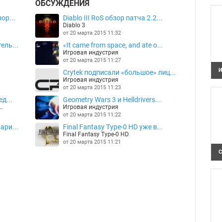
ОБСУЖДЕНИЯ
к
г
о
ор...
Diablo III RoS обзор патча 2.2...
Diablo 3
от 20 марта 2015 11:32
ель...
«It came from space, and ate o...
Игровая индустрия
от 20 марта 2015 11:27
И
Crytek подписали «большое» лиц...
S
Игровая индустрия
у
от 20 марта 2015 11:23
п
д...
Geometry Wars 3 и Helldrivers...
..
Игровая индустрия
от 20 марта 2015 11:22
ари...
Final Fantasy Type-0 HD уже в...
Final Fantasy Type-0 HD
от 20 марта 2015 11:21
С
В
я
И
и