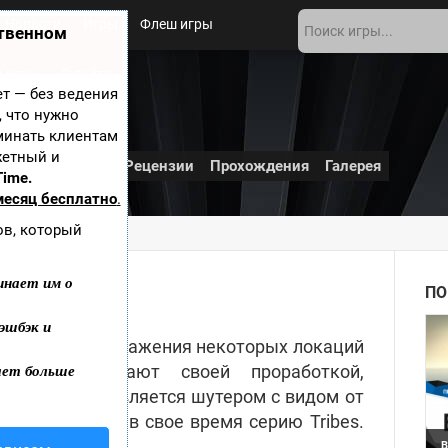
Новости
Игры
Флеш игры
ственном
 игры
О сайте
ает — без ведения
, что нужно
минать клиентам
жетный и
и
Дополнения
Рецензии
Прохождения
Галерея
Time.
месяц бесплатно
.
ов, который
иншоты экшн-игры
инает им о
-игры
ПО
эшбэк и
ниманию изображения некоторых локаций
ает больше
торые поражают своей проработкой,
тью.
Проект является шутером с видом от
й популярную в свое время серию Tribes.
йф и мандраж!
B