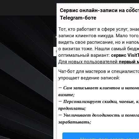
Zobra.ru - Игровое сообщество -
все о играх
Сервис онлайн-записи на соб
П
Telegram-боте
ла
т
Мини
ф
Тот, кто работает в сфере услуг, зн
ор
записи клиентов никуда. Мало того
Tribes: Ascend
м
видеть свое расписание, но и напо
ы
о визитах тоже. Нашли самый бюд
Скриншоты
Новости
Видео
Обо
оптимальный вариант:
сервис Visit
Для новых пользователей
первый 
Чат-бот для мастеров и специалист
Zobra.ru
»
Игры
»
Tribes: Ascend
» Скр
упрощает ведение записей:
Сам записывает клиентов и напом
—
Скриншоты экшн
визите;
Персонализирует скидки, чаевые, к
—
Рады представить вашему в
предоплаты;
Увеличивает доходимость и помог
игры
Tribes: Ascend
, ко
—
зарабатывать;
тщательностью и красочнос
первого лица, продолжающи
Почувствуйте настоящий ка