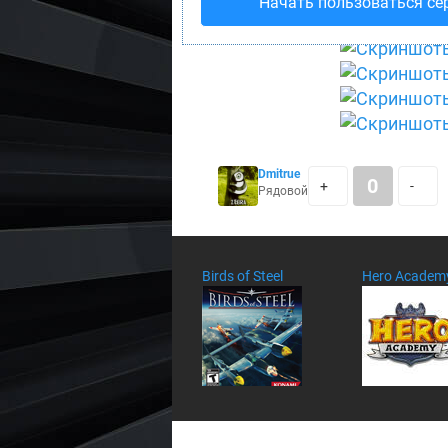
Начать пользоваться се
Dmitrue
0
+
-
Рядовой
Birds of Steel
Hero Academ