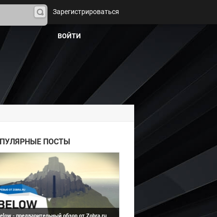
Зарегистрироваться
На
йти
ВОЙТИ
Below
ПУЛЯРНЫЕ ПОСТЫ
elow - предварительный обзор от Zobra.ru