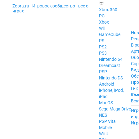
Zobra.ru - Игровое сообщество - все о
П
Xbox 360
играх
ла
PC
т
Xbox
ф
ор
Wii
м
Нов
GameCube
ы
Рец
PS
В р
PS2
Арт
PS3
Обо
Nintendo 64
Скр
Dreamcast
Вид
PSP
Обс
Nintendo DS
Про
Android
Гик
iPhone, iPod,
Юм
iPad
Вся
MacOS
------
Sega Mega Drive
Игр
NES
инд
PSP Vita
Игр
Mobile
Wii U