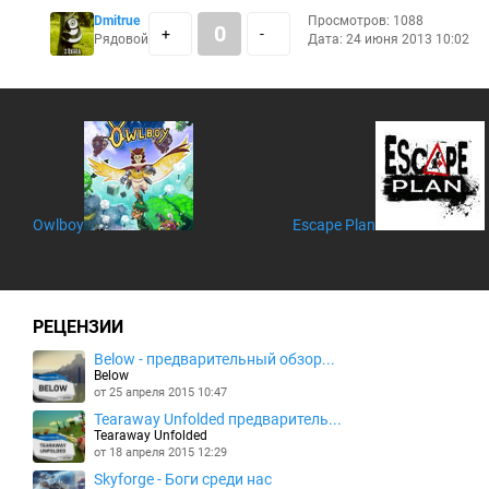
Dmitrue
Просмотров: 1088
0
+
-
Рядовой
Дата: 24 июня 2013 10:02
Owlboy
Escape Plan
РЕЦЕНЗИИ
Below - предварительный обзор...
Below
от 25 апреля 2015 10:47
Tearaway Unfolded предваритель...
Tearaway Unfolded
от 18 апреля 2015 12:29
Skyforge - Боги среди нас