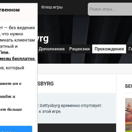
Новости
Игры
Флеш игры
ственном
 игры
О сайте
ает — без ведения
, что нужно
 Gettysbyrg
минать клиентам
жетный и
ы
Видео
Обои
Дополнения
Рецензии
Прохождения
Г
Time.
месяц бесплатно
.
ов, который
ttysbyrg
инает им о
NERAL: GETTYSBYRG
БЕ
эшбэк и
ы Ultimate General: Gettysbyrg временно отсутсвует.
ает больше
авит Прохождения к этой игре.