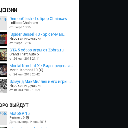
ЦЕНЗИИ
DemonClash - Lollipop Chainsaw
Lollipop Chainsaw
от Вчера 13:25
[Spider Sense] #3 - Spider-Man...
Игровая индустрия
от Вчера 12:25
GTA 5 обзор игры от Zobra.ru
Grand Theft Auto 5
от 24 мая 2015 21:11
Mortal Kombat X / Видеорецензи...
Mortal Kombat 10 (X)
от 24 мая 2015 20:42
Эдмунд МакМиллен и его игры...
Игровая индустрия
от 18 мая 2015 10:59
ОРО ВЫЙДУТ
MotoGP 15
Рейтинг: 0
Дата выхода: Июнь 2015
(points)