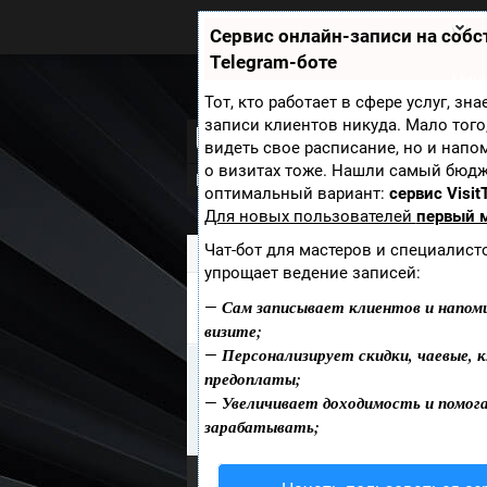
Zobra.ru - Игровое сообщество -
все о играх
Сервис онлайн-записи на соб
П
Telegram-боте
ла
т
Мини
ф
Тот, кто работает в сфере услуг, зн
ор
записи клиентов никуда. Мало того
Ultimate General:
м
видеть свое расписание, но и напо
ы
о визитах тоже. Нашли самый бюд
Новости
В разработке
Скриншот
оптимальный вариант:
сервис Visit
Для новых пользователей
первый 
Чат-бот для мастеров и специалист
Zobra.ru
»
Игры
» Ultimate General: Ge
упрощает ведение записей:
Сам записывает клиентов и напом
ПРОХОЖДЕНИЯ ULTIMATE GE
—
визите;
Персонализирует скидки, чаевые, к
—
Информация
предоплаты;
К сожалению Прохождения из игр
Увеличивает доходимость и помог
—
Вы можете быть первым кто доб
зарабатывать;
Опубликовать Прохождения
.