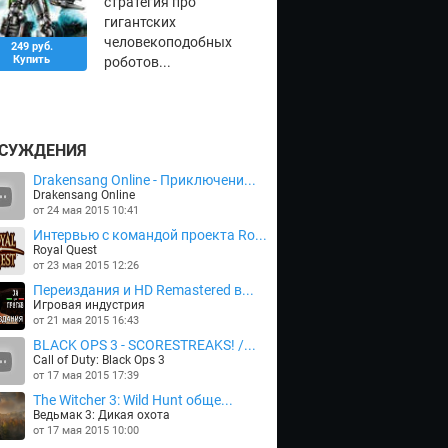
стратегия про
гигантских
человекоподобных
249 руб.
Купить
роботов...
СУЖДЕНИЯ
Drakensang Online - Приключени...
Drakensang Online
от 24 мая 2015 10:41
Интервью с командой проекта Ro...
Royal Quest
от 23 мая 2015 12:26
Переиздания и HD Remastered в...
Игровая индустрия
от 21 мая 2015 16:43
BLACK OPS 3 - SCORESTREAKS! /...
Call of Duty: Black Ops 3
от 17 мая 2015 17:39
The Witcher 3: Wild Hunt обще...
Ведьмак 3: Дикая охота
от 17 мая 2015 10:00