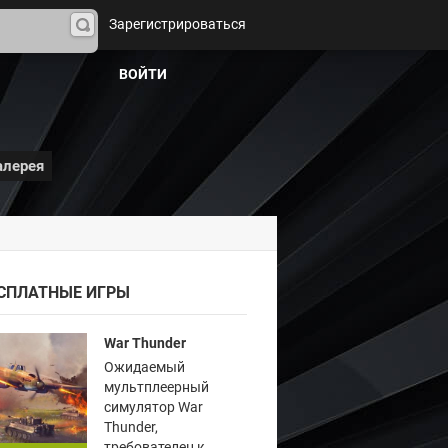
Зарегистрироваться
На
йти
ВОЙТИ
алерея
СПЛАТНЫЕ ИГРЫ
War Thunder
Ожидаемый
мультплеерный
симулятор War
Thunder,
требователен к