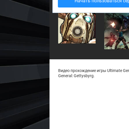
Начать пользоваться се
Borderlands 3
Lara Croft an
Temple of Osir
Видео прохождение игры Ultimate Gen
General: Gettysbyrg.