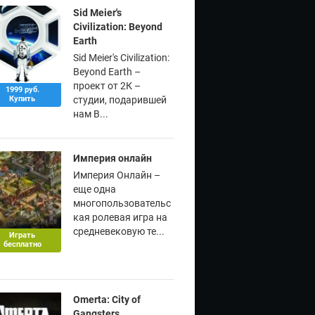
Sid Meier's
Civilization: Beyond
Earth
Sid Meier's Civilization:
Beyond Earth –
проект от 2К –
1999 руб.
Купить
студии, подарившей
нам B...
Империя онлайн
Империя Онлайн –
еще одна
многопользовательс
кая ролевая игра на
средневековую те...
Играть
бесплатно
Omerta: City of
Gangsters