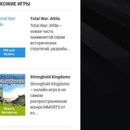
ХОЖИЕ ИГРЫ
Total War: Attila
Total War: Attila –
новая часть
знаменитой серии
исторических
стратегий, разраба...
999 руб.
Купить
Stronghold Kingdoms
Stronghold Kingdoms
– онлайн игра в не
самом
распространенном
жанре MMORTS от
Играть
бесплатно
ко...