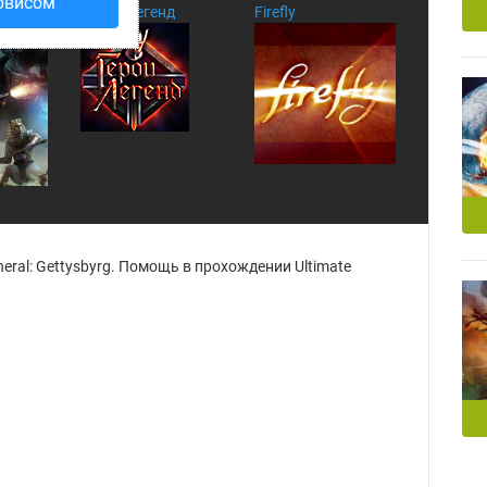
рвисом
d the
Герои Легенд
Firefly
is
eral: Gettysbyrg. Помощь в прохождении Ultimate