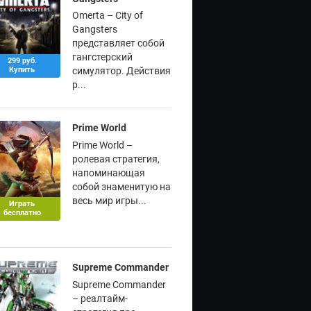
Omerta – City of
Gangsters
представляет собой
гангстерский
299 руб.
Купить
симулятор. Действия
р...
Prime World
Prime World –
ролевая стратегия,
напоминающая
собой знаменитую на
весь мир игры...
Играть
бесплатно
Supreme Commander
Supreme Commander
– реалтайм-