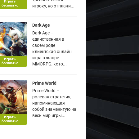
Играть
бесплатно
игроку, но отплачи...
Dark Age
Dark Age –
единственная в
своем роде
клиентская онлайн
игра в жанре
Играть
бесплатно
MMORPG, кото...
Prime World
Prime World –
ролевая стратегия,
напоминающая
собой знаменитую на
весь мир игры...
Играть
бесплатно