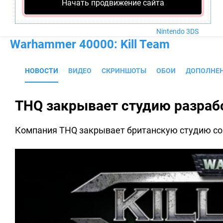
Nintendo Wii U
Начать продвижение сайта
PlayStation 4
Xbox One
Nintendo 3DS
Warhammer 40000: Kill Team
НОВОСТИ
ВИДЕО
СКРИНШОТЫ
ОБОИ
ДОПОЛНЕ
THQ закрывает студию разрабо
Компания THQ закрывает британскую студию 