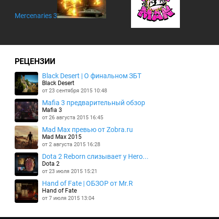
Mercenaries 3
РЕЦЕНЗИИ
Black Desert | О финальном ЗБТ
Black Desert
от 23 сентября 2015 10:48
Mafia 3 предварительный обзор
Mafia 3
от 26 августа 2015 16:45
Mad Max превью от Zobra.ru
Mad Max 2015
от 2 августа 2015 16:28
Dota 2 Reborn слизывает у Hero...
Dota 2
от 23 июля 2015 15:21
Hand of Fate | ОБЗОР от Mr.R
Hand of Fate
от 7 июля 2015 13:04