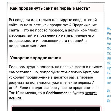
Zobra.ru - Игровое сообщество - все о
П
Как продвинуть сайт на первые места?
Xbox 360
играх
ла
Windows
т
Xbox
ф
Вы создали или только планируете создать свой
ор
Nintendo Wii
сайт, но не знаете, как продвигать? Продвижение
м
Nintendo
Но
ы
сайта – это не просто процесс, а целый комплекс
GameCube
Ре
мероприятий, направленных на увеличение его
PlayStation
Ле
посещаемости и повышение его позиций в
PlayStation 2
Ар
поисковых системах.
PlayStation 3
Об
Nintendo 64
С
Ускорение продвижения
Sega Dreamcast
Ви
PlayStation
Об
Если вам трудно попасть на первые места в поиске
Portable
Пр
самостоятельно, попробуйте технологию
Буст
, она
Nintendo DS
Ги
ускоряет продвижение в десятки раз, а первые
Android
Ю
iOS
результаты появляются уже в течение первых 7
Вс
MacOS
дней. Если ни один запрос у вас не продвинется в
----
Иг
Sega Mega Drive
Топ10 за месяц, то в
SeoHammer
за бустер
вернут
ин
NES
деньги.
Иг
PlayStation Vita
Mobile