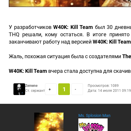
У разработчиков
W40K: Kill Team
был 30 дневны
THQ решали, кому остаться. В итоге принят
заканчивают работу над версией
W40K: Kill Team
Жаль, похожая ситуация была с создателями
The
W40K: Kill Team
вчера стала доступна для скачива
Zemene
Просмотров: 1089
1
+
-
Ст. сержант
Дата:
14 июля 2011 09:19
Ms. Splosion Man