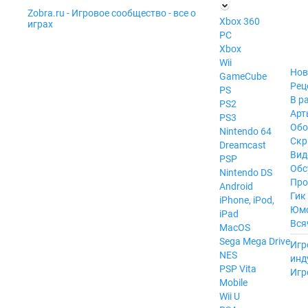
Zobra.ru - Игровое сообщество - все о
П
Xbox 360
играх
ла
PC
т
Xbox
ф
ор
Wii
м
Нов
GameCube
ы
Рец
PS
В р
PS2
Арт
PS3
Обо
Nintendo 64
Скр
Dreamcast
Вид
PSP
Обс
Nintendo DS
Про
Android
Гик
iPhone, iPod,
Юм
iPad
Вся
MacOS
------
Sega Mega Drive
Игр
NES
инд
PSP Vita
Игр
Mobile
Wii U