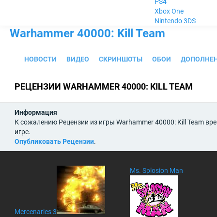
PS4
Xbox One
Nintendo 3DS
Warhammer 40000: Kill Team
НОВОСТИ
ВИДЕО
СКРИНШОТЫ
ОБОИ
ДОПОЛНЕ
РЕЦЕНЗИИ WARHAMMER 40000: KILL TEAM
Информация
К сожалению Рецензии из игры Warhammer 40000: Kill Team вр
игре.
Опубликовать Рецензии
.
Ms. Splosion Man
Mercenaries 3