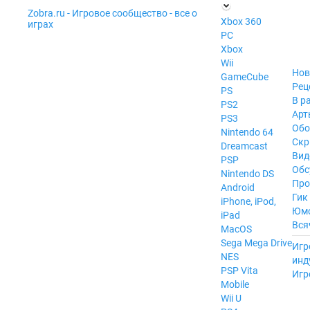
Zobra.ru - Игровое сообщество - все о
П
Xbox 360
играх
ла
PC
т
Xbox
ф
ор
Wii
м
Нов
GameCube
ы
Рец
PS
В р
PS2
Арт
PS3
Обо
Nintendo 64
Скр
Dreamcast
Вид
PSP
Обс
Nintendo DS
Про
Android
Гик
iPhone, iPod,
Юм
iPad
Вся
MacOS
------
Sega Mega Drive
Игр
NES
инд
PSP Vita
Игр
Mobile
Wii U