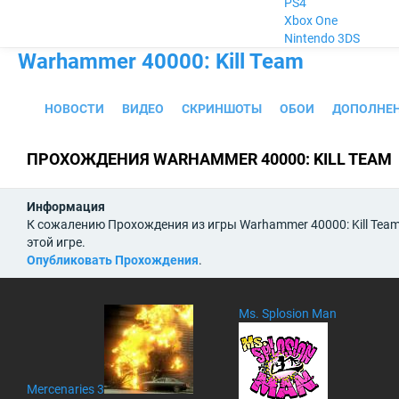
PS4
Xbox One
Nintendo 3DS
Warhammer 40000: Kill Team
НОВОСТИ
ВИДЕО
СКРИНШОТЫ
ОБОИ
ДОПОЛНЕ
ПРОХОЖДЕНИЯ WARHAMMER 40000: KILL TEAM
Информация
К сожалению Прохождения из игры Warhammer 40000: Kill Tea
этой игре.
Опубликовать Прохождения
.
Ms. Splosion Man
Mercenaries 3