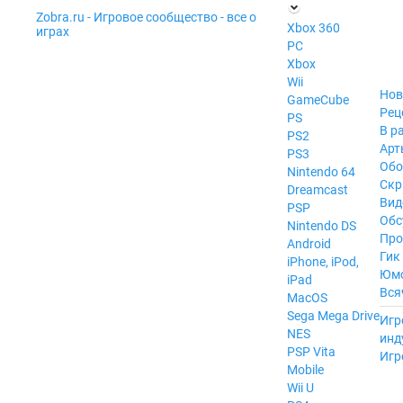
Zobra.ru - Игровое сообщество - все о
П
Xbox 360
играх
ла
PC
т
Xbox
ф
ор
Wii
м
Нов
GameCube
ы
Рец
PS
В р
PS2
Арт
PS3
Обо
Nintendo 64
Скр
Dreamcast
Вид
PSP
Обс
Nintendo DS
Про
Android
Гик
iPhone, iPod,
Юм
iPad
Вся
MacOS
------
Sega Mega Drive
Игр
NES
инд
PSP Vita
Игр
Mobile
Wii U