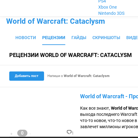
PS4
Xbox One
Nintendo 3DS
World of Warcraft: Cataclysm
НОВОСТИ
РЕЦЕНЗИИ
ГАЙДЫ
СКРИНШОТЫ
ВИДЕ
РЕЦЕНЗИИ WORLD OF WARCRAFT: CATACLYSM
Добавить пост
Напиши о
World of Warcraft: Cataclysm
World of Warcraft - Пр
Как все знают,
World of Warc
выхода последнего Warcraft 
что-то новое, что-то новое 
завлечет миллионы игроков
0
1
+
-
К