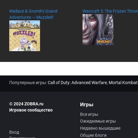
о
м
Wallace & Gromit's Grand
Warcraft 3: The Frozen Thro
м
Adventures — Muzzled!
ен
та
ри
ев
:
Популярные игры:
Call of Duty: Advanced Warfare
,
Mortal Kombat
© 2024 ZOBRA.ru
Игры
Игровое сообщество
Все игры
Ожидаемые игры
Недавно вышедшие
Вход
Общие блоги