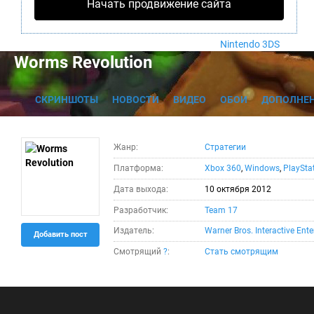
Nintendo Wii U
Начать продвижение сайта
PlayStation 4
Xbox One
Nintendo 3DS
Worms Revolution
СКРИНШОТЫ
НОВОСТИ
ВИДЕО
ОБОИ
ДОПОЛНЕ
Жанр:
Стратегии
Платформа:
Xbox 360
,
Windows
,
PlaySta
Дата выхода:
10 октября 2012
Разработчик:
Team 17
Издатель:
Warner Bros. Interactive Ent
Добавить пост
Смотрящий
?
:
Стать смотрящим