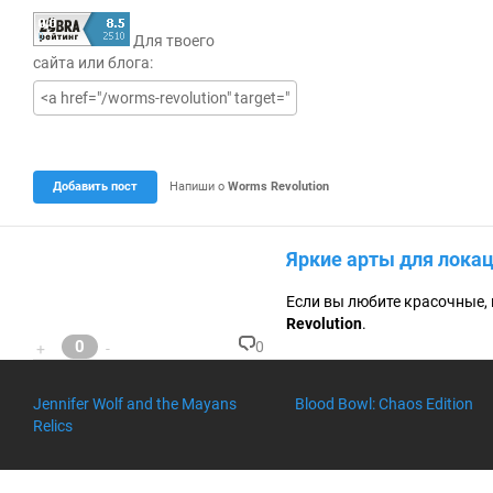
Т
е
Для твоего
к
у
сайта или блога:
щ
а
я
о
ц
е
н
Добавить пост
Напиши о
Worms Revolution
к
а
0
.
Яркие арты для лока
0
Если вы любите красочные, 
Revolution
.
0
0
+
-
К
о
м
Jennifer Wolf and the Mayans
Blood Bowl: Chaos Edition
м
Relics
ен
та
ри
ев