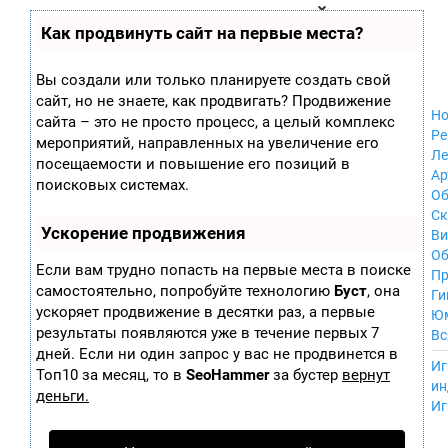
Zobra.ru - Игровое сообщество - все о
П
Как продвинуть сайт на первые места?
Xbox 360
играх
ла
Windows
т
Xbox
ф
Вы создали или только планируете создать свой
ор
Nintendo Wii
сайт, но не знаете, как продвигать? Продвижение
м
Nintendo
Но
ы
сайта – это не просто процесс, а целый комплекс
GameCube
Ре
мероприятий, направленных на увеличение его
PlayStation
Ле
посещаемости и повышение его позиций в
PlayStation 2
Ар
поисковых системах.
PlayStation 3
Об
Nintendo 64
С
Ускорение продвижения
Sega Dreamcast
Ви
PlayStation
Об
Если вам трудно попасть на первые места в поиске
Portable
Пр
самостоятельно, попробуйте технологию
Буст
, она
Nintendo DS
Ги
ускоряет продвижение в десятки раз, а первые
Android
Ю
iOS
результаты появляются уже в течение первых 7
Вс
MacOS
дней. Если ни один запрос у вас не продвинется в
----
Иг
Sega Mega Drive
Топ10 за месяц, то в
SeoHammer
за бустер
вернут
ин
NES
деньги.
Иг
PlayStation Vita
Mobile