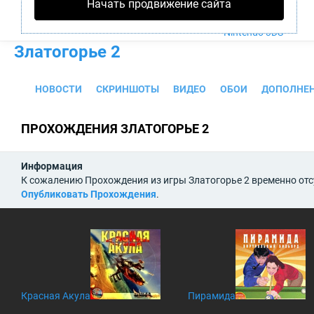
Начать продвижение сайта
PS4
Xbox One
Nintendo 3DS
Златогорье 2
НОВОСТИ
СКРИНШОТЫ
ВИДЕО
ОБОИ
ДОПОЛНЕ
ПРОХОЖДЕНИЯ ЗЛАТОГОРЬЕ 2
Информация
К сожалению Прохождения из игры Златогорье 2 временно отс
Опубликовать Прохождения
.
Красная Акула
Пирамида