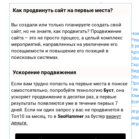
Zobra.ru - Игровое сообщество - все о
П
Как продвинуть сайт на первые места?
Xbox 360
играх
ла
PC
т
Xbox
ф
Вы создали или только планируете создать свой
ор
Wii
сайт, но не знаете, как продвигать? Продвижение
м
Нов
GameCube
сайта – это не просто процесс, а целый комплекс
ы
Рец
PS
мероприятий, направленных на увеличение его
В р
PS2
посещаемости и повышение его позиций в
Арт
PS3
поисковых системах.
Обо
Nintendo 64
Скр
Dreamcast
Вид
Ускорение продвижения
PSP
Обс
Nintendo DS
Про
Если вам трудно попасть на первые места в поиске
Android
Гик
самостоятельно, попробуйте технологию
Буст
, она
iPhone, iPod,
Юм
ускоряет продвижение в десятки раз, а первые
iPad
Вся
результаты появляются уже в течение первых 7
MacOS
------
дней. Если ни один запрос у вас не продвинется в
Sega Mega Drive
Игр
NES
Топ10 за месяц, то в
SeoHammer
за бустер
вернут
инд
PSP Vita
деньги.
Игр
Mobile
Wii U