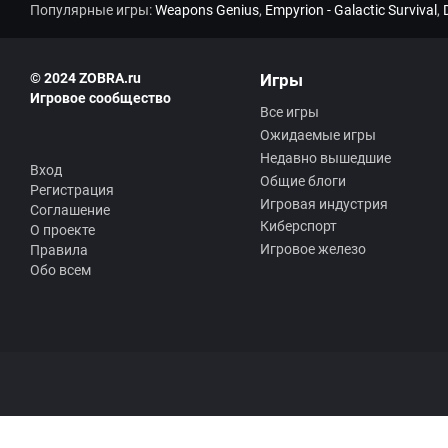
Популярные игры:
Weapons Genius
,
Empyrion - Galactic Survival
,
© 2024 ZOBRA.ru
Игры
Игровое сообщество
Все игры
Ожидаемые игры
Недавно вышедшие
Вход
Общие блоги
Регистрация
Игровая индустрия
Соглашение
Киберспорт
О проекте
Игровое железо
Правила
Обо всем