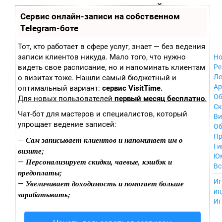
Zobra.ru - Игровое сообщество - все о
П
Сервис онлайн-записи на собственном
Xbox 360
играх
ла
Windows
Telegram-боте
т
Xbox
ф
ор
Nintendo Wii
Тот, кто работает в сфере услуг, знает — без ведения
м
Nintendo
записи клиентов никуда. Мало того, что нужно
Но
ы
GameCube
видеть свое расписание, но и напоминать клиентам
Ре
PlayStation
Ле
о визитах тоже. Нашли самый бюджетный и
PlayStation 2
Ар
оптимальный вариант:
сервис VisitTime.
PlayStation 3
Об
Для новых пользователей
первый месяц бесплатно
.
Nintendo 64
С
Чат-бот для мастеров и специалистов, который
Sega Dreamcast
Ви
упрощает ведение записей:
PlayStation
Об
Portable
Пр
Сам записывает клиентов и напоминает им о
—
Nintendo DS
Ги
визите;
Android
Ю
Персонализирует скидки, чаевые, кэшбэк и
—
iOS
Вс
предоплаты;
MacOS
----
Иг
Увеличивает доходимость и помогает больше
—
Sega Mega Drive
ин
зарабатывать;
NES
Иг
PlayStation Vita
Mobile