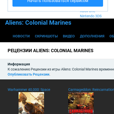
Начать пользоваться сервисом
Nintendo Wii U
PlayStation 4
Xbox One
Nintendo 3DS
Aliens: Colonial Marines
НОВОСТИ
СКРИНШОТЫ
ВИДЕО
ДОПОЛНЕНИЯ
О
РЕЦЕНЗИИ ALIENS: COLONIAL MARINES
Информация
К сожалению Рецензии из игры Aliens: Colonial Marines времен
Опубликовать Рецензии
.
Warhammer 40,000: Space
Carmageddon: Reincarnatio