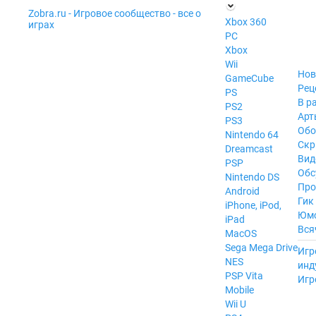
Zobra.ru - Игровое сообщество - все о
П
Xbox 360
играх
ла
PC
т
Xbox
ф
ор
Wii
м
Нов
GameCube
ы
Рец
PS
В р
PS2
Арт
PS3
Обо
Nintendo 64
Скр
Dreamcast
Вид
PSP
Обс
Nintendo DS
Про
Android
Гик
iPhone, iPod,
Юм
iPad
Вся
MacOS
------
Sega Mega Drive
Игр
NES
инд
PSP Vita
Игр
Mobile
Wii U