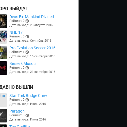
ОРО ВЫЙДУТ
Deus Ex: Mankind Divided
Рейтинг: 0
Дата выхода: 23 августа 2016
(points)
NHL 17
Рейтинг: 0
Дата выхода: Сентябрь 2016
(points)
Pro Evolution Soccer 2016
Рейтинг: 1
Дата выхода: 16 сентября 2016
(points)
Berserk Musou
Рейтинг: 0
Дата выхода: 21 сентября 2016
(points)
ДАВНО ВЫШЛИ
Star Trek Bridge Crew
Рейтинг: 0
Дата выхода: Июль 2016
(points)
Paragon
Рейтинг: 0
Дата выхода: Июль 2016
(points)
The Godlike