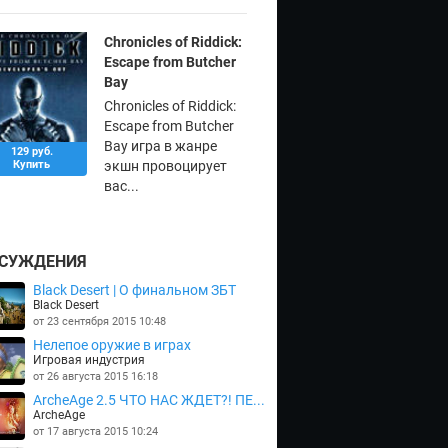
Chronicles of Riddick:
Escape from Butcher
Bay
Chronicles of Riddick:
Escape from Butcher
Bay игра в жанре
129 руб.
Купить
экшн провоцирует
вас...
СУЖДЕНИЯ
Black Desert | О финальном ЗБТ
Black Desert
от 23 сентября 2015 10:48
Нелепое оружие в играх
Игровая индустрия
от 26 августа 2015 16:18
ArcheAge 2.5 ЧТО НАС ЖДЕТ?! ПЕ...
ArcheAge
от 17 августа 2015 10:24