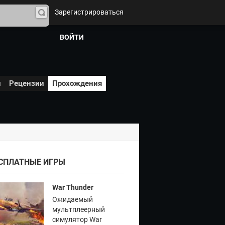
Зарегистрироваться
На
йти
ВОЙТИ
и
Рецензии
Прохождения
СПЛАТНЫЕ ИГРЫ
War Thunder
Ожидаемый
мультплеерный
симулятор War