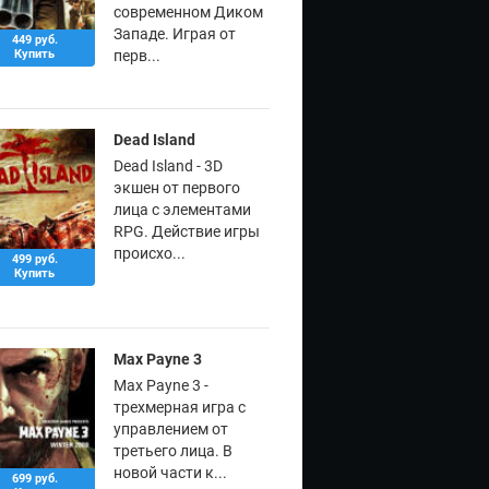
современном Диком
Западе. Играя от
449 руб.
Купить
перв...
Dead Island
Dead Island - 3D
экшен от первого
лица с элементами
RPG. Действие игры
происхо...
499 руб.
Купить
Max Payne 3
Max Payne 3 -
трехмерная игра с
управлением от
третьего лица. В
новой части к...
699 руб.