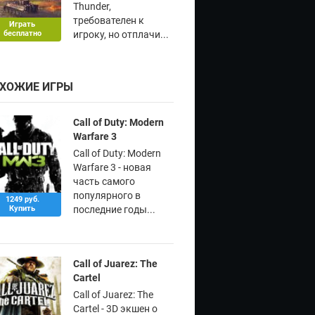
Thunder,
требователен к
Играть
бесплатно
игроку, но отплачи...
ХОЖИЕ ИГРЫ
Call of Duty: Modern
Warfare 3
Call of Duty: Modern
Warfare 3 - новая
часть самого
популярного в
1249 руб.
Купить
последние годы...
Call of Juarez: The
Cartel
Call of Juarez: The
Cartel - 3D экшен о