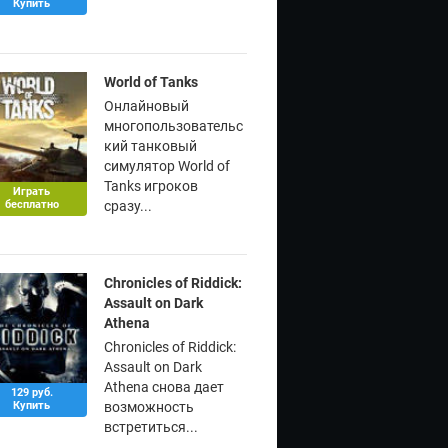
Купить
World of Tanks
Онлайновый
многопользовательс
кий танковый
симулятор World of
Tanks игроков
Играть
бесплатно
сразу...
Chronicles of Riddick:
Assault on Dark
Athena
Chronicles of Riddick:
Assault on Dark
Athena снова дает
129 руб.
Купить
возможность
встретиться...