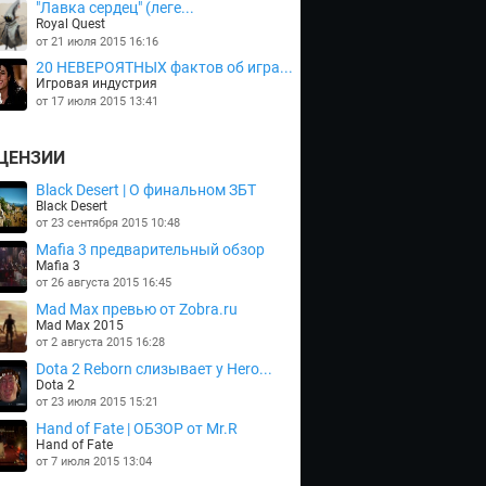
"Лавка сердец" (леге...
Royal Quest
от 21 июля 2015 16:16
20 НЕВЕРОЯТНЫХ фактов об игра...
Игровая индустрия
от 17 июля 2015 13:41
ЦЕНЗИИ
Black Desert | О финальном ЗБТ
Black Desert
от 23 сентября 2015 10:48
Mafia 3 предварительный обзор
Mafia 3
от 26 августа 2015 16:45
Mad Max превью от Zobra.ru
Mad Max 2015
от 2 августа 2015 16:28
Dota 2 Reborn слизывает у Hero...
Dota 2
от 23 июля 2015 15:21
Hand of Fate | ОБЗОР от Mr.R
Hand of Fate
от 7 июля 2015 13:04