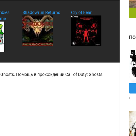
mbies
Shadowrun Returns
Cry of Fear
Time
ПО
 Ghosts. Помощь в прохождении Call of Duty: Ghosts.
,