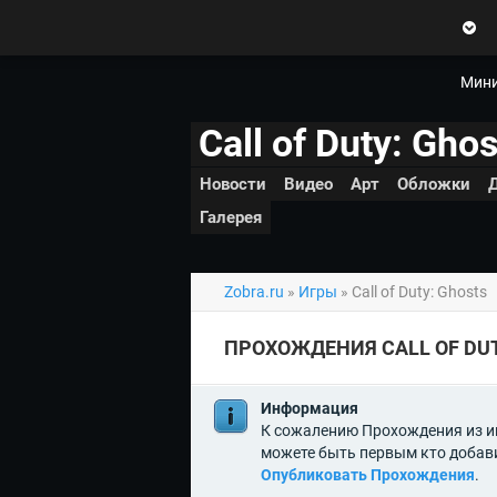
Zobra.ru - Игровое сообщество -
все о играх
П
ла
т
Мини
ф
ор
Call of Duty: Ghos
м
ы
Новости
Видео
Арт
Обложки
Галерея
Zobra.ru
»
Игры
» Call of Duty: Ghosts
ПРОХОЖДЕНИЯ CALL OF DUT
Информация
К сожалению Прохождения из игр
можете быть первым кто добави
Опубликовать Прохождения
.