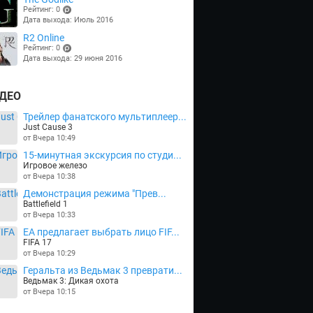
Рейтинг: 0
Дата выхода: Июль 2016
(points)
R2 Online
Рейтинг: 0
Дата выхода: 29 июня 2016
(points)
ДЕО
Трейлер фанатского мультиплеер...
Just Cause 3
от Вчера 10:49
15-минутная экскурсия по студи...
Игровое железо
от Вчера 10:38
Демонстрация режима "Прев...
Battlefield 1
от Вчера 10:33
EA предлагает выбрать лицо FIF...
FIFA 17
от Вчера 10:29
Геральта из Ведьмак 3 преврати...
Ведьмак 3: Дикая охота
от Вчера 10:15