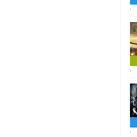
,
,
,