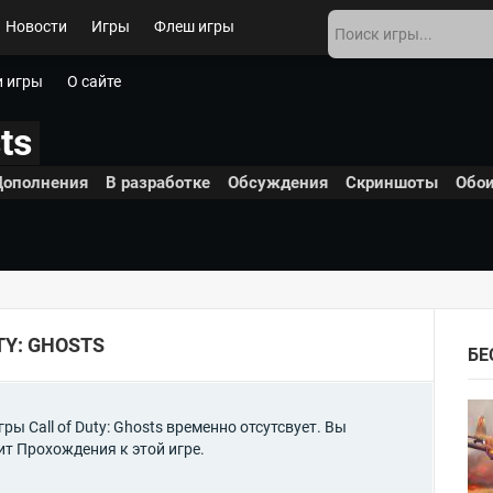
Новости
Игры
Флеш игры
 игры
О сайте
ts
Дополнения
В разработке
Обсуждения
Скриншоты
Обо
Y: GHOSTS
БЕ
ы Call of Duty: Ghosts временно отсутсвует. Вы
т Прохождения к этой игре.