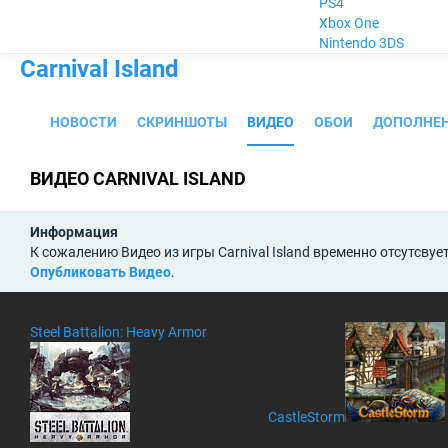
PS4
Xbox One
Nintendo 3DS
Carnival Island
НОВОСТИ
СКРИНШОТЫ
ВИДЕО
ОБОИ
ДОПОЛНЕ
ВИДЕО CARNIVAL ISLAND
Информация
К сожалению Видео из игры Carnival Island временно отсутсвуе
Опубликовать Видео
.
Steel Battalion: Heavy Armor
CastleStorm