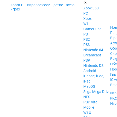
Zobra.ru - Игровое сообщество - все о
П
Xbox 360
играх
ла
PC
т
Xbox
ф
ор
Wii
м
Нов
GameCube
ы
Рец
PS
В р
PS2
Арт
PS3
Обо
Nintendo 64
Скр
Dreamcast
Вид
PSP
Обс
Nintendo DS
Про
Android
Гик
iPhone, iPod,
Юм
iPad
Вся
MacOS
------
Sega Mega Drive
Игр
NES
инд
PSP Vita
Игр
Mobile
Wii U