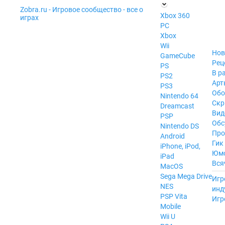
Zobra.ru - Игровое сообщество - все о
П
Xbox 360
играх
ла
PC
т
Xbox
ф
ор
Wii
м
Нов
GameCube
ы
Рец
PS
В р
PS2
Арт
PS3
Обо
Nintendo 64
Скр
Dreamcast
Вид
PSP
Обс
Nintendo DS
Про
Android
Гик
iPhone, iPod,
Юм
iPad
Вся
MacOS
------
Sega Mega Drive
Игр
NES
инд
PSP Vita
Игр
Mobile
Wii U