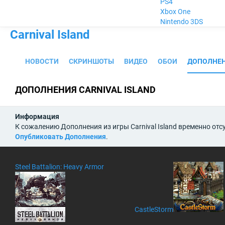
PS4
Xbox One
Nintendo 3DS
Carnival Island
НОВОСТИ
СКРИНШОТЫ
ВИДЕО
ОБОИ
ДОПОЛНЕ
ДОПОЛНЕНИЯ CARNIVAL ISLAND
Информация
К сожалению Дополнения из игры Carnival Island временно отс
Опубликовать Дополнения
.
Steel Battalion: Heavy Armor
CastleStorm