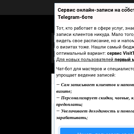
Zobra.ru - Игровое сообщество -
все о играх
Сервис онлайн-записи на соб
П
Telegram-боте
ла
т
Мини
ф
Тот, кто работает в сфере услуг, зн
ор
записи клиентов никуда. Мало того
Diablo 3
м
видеть свое расписание, но и напо
ы
о визитах тоже. Нашли самый бюд
Новости
Скриншоты
Видео
Арт
оптимальный вариант:
сервис Visit
Галерея
Для новых пользователей
первый 
Чат-бот для мастеров и специалист
упрощает ведение записей:
Zobra.ru
»
Игры
» Diablo 3
Сам записывает клиентов и напом
—
визите;
РЕЦЕНЗИИ DIABLO 3
Персонализирует скидки, чаевые, к
—
предоплаты;
Увеличивает доходимость и помог
Информация
—
К сожалению Рецензии из игры 
зарабатывать;
кто добавит Рецензии к этой игр
Опубликовать Рецензии
.