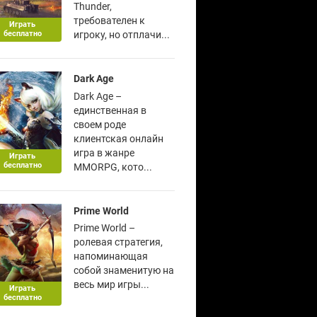
Thunder,
требователен к
Играть
бесплатно
игроку, но отплачи...
Dark Age
Dark Age –
единственная в
своем роде
клиентская онлайн
игра в жанре
Играть
бесплатно
MMORPG, кото...
Prime World
Prime World –
ролевая стратегия,
напоминающая
собой знаменитую на
весь мир игры...
Играть
бесплатно