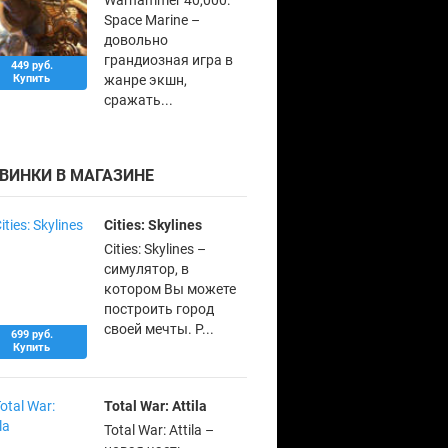
Space Marine –
довольно
грандиозная игра в
449 руб.
Купить
жанре экшн,
сражать...
ВИНКИ В МАГАЗИНЕ
Cities: Skylines
Cities: Skylines –
симулятор, в
котором Вы можете
построить город
своей мечты. Р...
699 руб.
Купить
Total War: Attila
Total War: Attila –