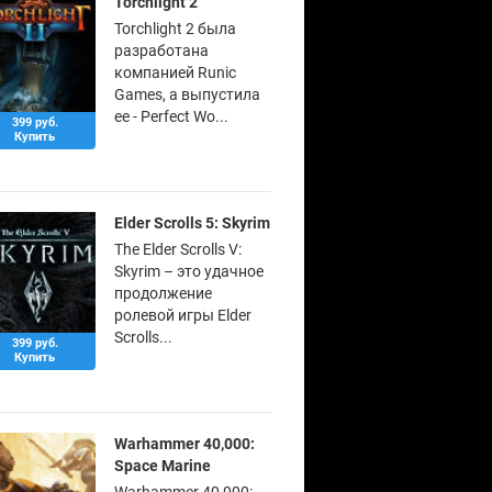
Torchlight 2
Torchlight 2 была
разработана
компанией Runic
Games, а выпустила
ее - Perfect Wo...
399 руб.
Купить
Elder Scrolls 5: Skyrim
The Elder Scrolls V:
Skyrim – это удачное
продолжение
ролевой игры Elder
Scrolls...
399 руб.
Купить
Warhammer 40,000:
Space Marine
Warhammer 40,000: