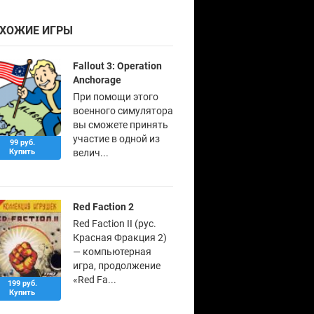
ХОЖИЕ ИГРЫ
Fallout 3: Operation
Anchorage
При помощи этого
военного симулятора
вы сможете принять
участие в одной из
99 руб.
Купить
велич...
Red Faction 2
Red Faction II (рус.
Красная Фракция 2)
— компьютерная
игра, продолжение
«Red Fa...
199 руб.
Купить