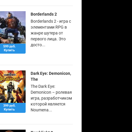
Borderlands 2
Borderlands 2 - игра с
элементами RPG в
жанре шутера от
первого лица. Это
досто...
599 руб.
Купить
Dark Eye: Demonicon,
The
The Dark Eye:
Demonicon – ролевая
игра, разработчиком
которой является
399 руб.
Купить
Noumena...