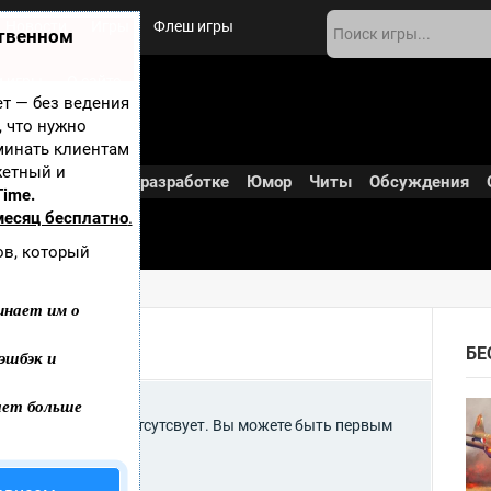
Новости
Игры
Флеш игры
ственном
 игры
О сайте
ает — без ведения
, что нужно
минать клиентам
жетный и
Дополнения
В разработке
Юмор
Читы
Обсуждения
Time.
месяц бесплатно
.
ов, который
инает им о
БЕ
эшбэк и
ает больше
Diablo 3 временно отсутсвует. Вы можете быть первым
е.