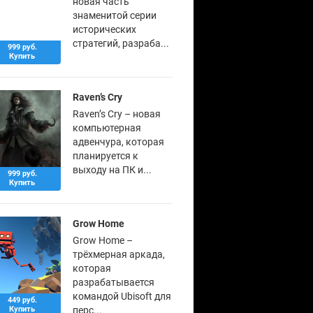
новая часть
знаменитой серии
исторических
стратегий, разраба...
999 руб.
Купить
Raven’s Cry
Raven’s Cry – новая
компьютерная
адвенчура, которая
планируется к
выходу на ПК и...
999 руб.
Купить
Grow Home
Grow Home –
трёхмерная аркада,
которая
разрабатывается
командой Ubisoft для
449 руб.
Купить
перс...