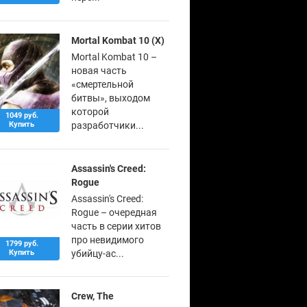
Mortal Kombat 10 (X)
Mortal Kombat 10 –
новая часть
«смертельной
битвы», выходом
которой
1049 руб.
Купить
разработчики...
Assassin's Creed:
Rogue
Assassin's Creed:
Rogue – очередная
часть в серии хитов
про невидимого
1799 руб.
Купить
убийцу-ас...
Crew, The