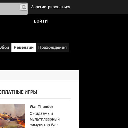
Зарегистрироваться
На
йти
ВОЙТИ
Обои
Рецензии
Прохождения
СПЛАТНЫЕ ИГРЫ
War Thunder
Ожидаемый
мультплеерный
симулятор War