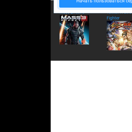
Начать пользоваться се
Mass Effect 3
Tekken X Stre
Fighter