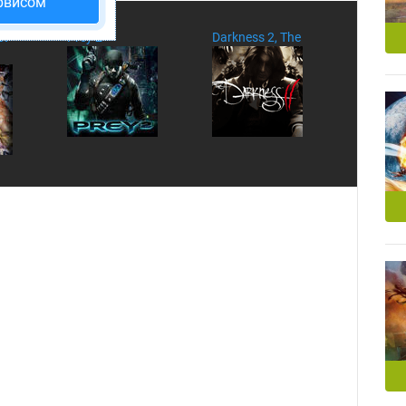
рвисом
et
Prey 2
Darkness 2, The