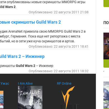
ка
сети опубликованы новые скриншоты MMORPG игры
ild Wars 2
.
Опубликовано: 22 августа 2011 21:08
овые скриншоты Guild Wars 2
ПО
удия ArenaNet привезла свою MMORPG Guild Wars 2 в
мбург, Германия. Пока еще нет репортажа с места
бытий, но в сети уже куча скриншотов и артов.
Опубликовано: 22 августа 2011 18:41
uild Wars 2 – Инженер
криншоты
Guild Wars 2
– Инженер
,
Опубликовано: 22 августа 2011 18:32
: Ужас
I Am Alive
RF Online