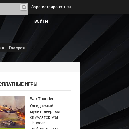
Зарегистрироваться
На
йти
ВОЙТИ
ия
Галерея
СПЛАТНЫЕ ИГРЫ
War Thunder
Ожидаемый
мультплеерный
симулятор War
Thunder,
требователен к