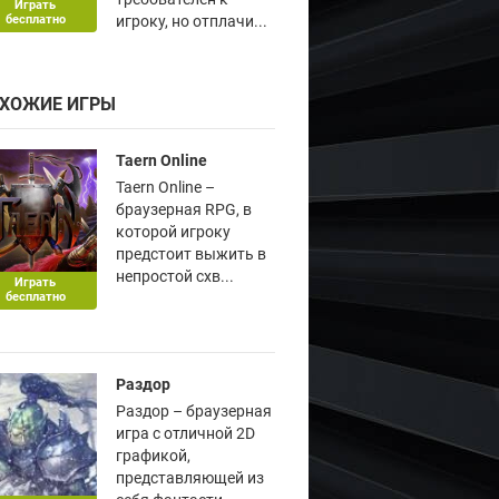
Играть
бесплатно
игроку, но отплачи...
ХОЖИЕ ИГРЫ
Taern Online
Taern Online –
браузерная RPG, в
которой игроку
предстоит выжить в
непростой схв...
Играть
бесплатно
Раздор
Раздор – браузерная
игра с отличной 2D
графикой,
представляющей из