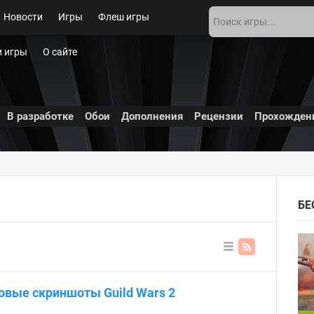
Новости
Игры
Флеш игры
 игры
О сайте
В разработке
Обои
Дополнения
Рецензии
Прохожден
БЕ
В
ви
де
овые скриншоты Guild Wars 2
сп
ис