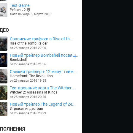
Test Game
Рейтинг: 0
Дата выхода: 2 марта 2016
(points)
ДЕО
Сравнение графики в Rise of th...
Rise of the Tomb Raider
от 28 января 2016 22:06
Новый трейлер Bombshell посвящ...
Bombshell
от 27 января 2016 21:36
Cвежий трейлер + 12 минут гейм...
Homefront: The Revolution
от 26 января 2016 19:55
Тестирование порта The Witcher...
Witcher 2: Assassins of Kings
от 25 января 2016 20:46
Новый трейлер The Legend of Ze...
Игровая индустрия
от 25 января 2016 20:29
ПОЛНЕНИЯ