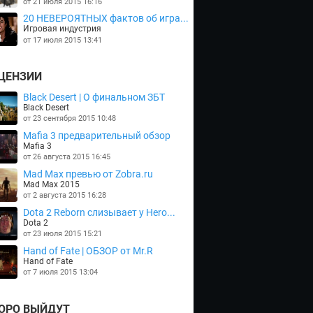
от 21 июля 2015 16:16
20 НЕВЕРОЯТНЫХ фактов об игра...
Игровая индустрия
от 17 июля 2015 13:41
ЦЕНЗИИ
Black Desert | О финальном ЗБТ
Black Desert
от 23 сентября 2015 10:48
Mafia 3 предварительный обзор
Mafia 3
от 26 августа 2015 16:45
Mad Max превью от Zobra.ru
Mad Max 2015
от 2 августа 2015 16:28
Dota 2 Reborn слизывает у Hero...
Dota 2
от 23 июля 2015 15:21
Hand of Fate | ОБЗОР от Mr.R
Hand of Fate
от 7 июля 2015 13:04
ОРО ВЫЙДУТ