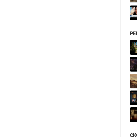
РЕ
СК