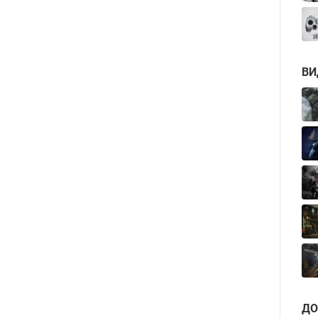
ВИ
ДО