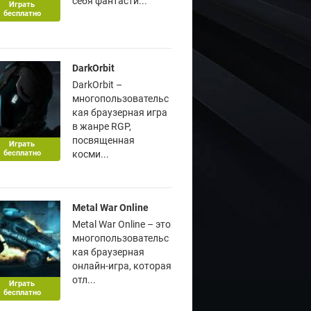
себя фантасти...
Играть
бесплатно
DarkOrbit
DarkOrbit –
многопользовательс
кая браузерная игра
в жанре RGP,
посвященная
Играть
бесплатно
косми...
Metal War Online
Metal War Online – это
многопользовательс
кая браузерная
онлайн-игра, которая
отл...
Играть
бесплатно