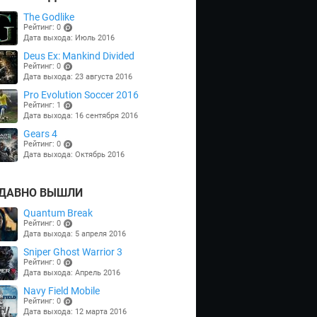
The Godlike
Рейтинг: 0
Дата выхода: Июль 2016
(points)
Deus Ex: Mankind Divided
Рейтинг: 0
Дата выхода: 23 августа 2016
(points)
Pro Evolution Soccer 2016
Рейтинг: 1
Дата выхода: 16 сентября 2016
(points)
Gears 4
Рейтинг: 0
Дата выхода: Октябрь 2016
(points)
ДАВНО ВЫШЛИ
Quantum Break
Рейтинг: 0
Дата выхода: 5 апреля 2016
(points)
Sniper Ghost Warrior 3
Рейтинг: 0
Дата выхода: Апрель 2016
(points)
Navy Field Mobile
Рейтинг: 0
Дата выхода: 12 марта 2016
(points)