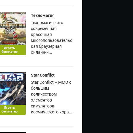
Техномагия
Техномагия - это
современная
красочная
многопользовательс
кая браузерная
Играть
бесплатно
онлайн-и...
Star Conflict
Star Conflict – ММО с
большим
количеством
элементов
симулятора
Играть
бесплатно
космического кора...