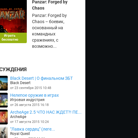
Panzar: Forged by
Chaos
Panzar: Forged by
Chaos – боевик,
основанный на
командных
Играть
бесплатно
сражениях, с
возможно...
СУЖДЕНИЯ
Black Desert | О финальном ЗБТ
Black Desert
от 23 сентября 2015 10:48
Нелепое оружие в играх
Игровая индустрия
от 26 августа 2015 16:18
ArcheAge 2.5 ЧТО НАС ЖДЕТ?! ПЕ...
ArcheAge
от 17 августа 2015 10:24
"Лавка сердец" (леге...
Royal Quest