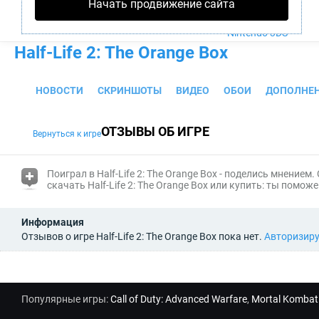
Начать продвижение сайта
PS4
Xbox One
Nintendo 3DS
Half-Life 2: The Orange Box
НОВОСТИ
СКРИНШОТЫ
ВИДЕО
ОБОИ
ДОПОЛНЕ
ОТЗЫВЫ ОБ ИГРЕ
Вернуться к игре
(i)
Поиграл в Half-Life 2: The Orange Box - поделись мнением.
скачать Half-Life 2: The Orange Box или купить: ты помо
Информация
Отзывов о игре Half-Life 2: The Orange Box пока нет.
Авторизир
Популярные игры:
Call of Duty: Advanced Warfare
,
Mortal Kombat