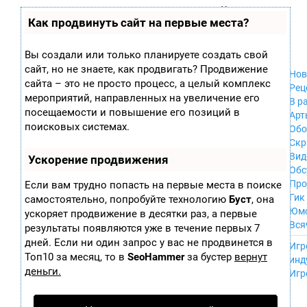
Zobra.ru - Игровое сообщество - все о
П
Как продвинуть сайт на первые места?
Xbox 360
играх
ла
PC
т
Xbox
ф
Вы создали или только планируете создать свой
ор
Wii
сайт, но не знаете, как продвигать? Продвижение
м
Нов
GameCube
сайта – это не просто процесс, а целый комплекс
ы
Рец
PS
мероприятий, направленных на увеличение его
В р
PS2
посещаемости и повышение его позиций в
Арт
PS3
поисковых системах.
Обо
Nintendo 64
Скр
Dreamcast
Вид
Ускорение продвижения
PSP
Обс
Nintendo DS
Про
Если вам трудно попасть на первые места в поиске
Android
Гик
самостоятельно, попробуйте технологию
Буст
, она
iPhone, iPod,
Юм
ускоряет продвижение в десятки раз, а первые
iPad
Вся
результаты появляются уже в течение первых 7
MacOS
------
дней. Если ни один запрос у вас не продвинется в
Sega Mega Drive
Игр
NES
Топ10 за месяц, то в
SeoHammer
за бустер
вернут
инд
PSP Vita
деньги.
Игр
Mobile
Wii U