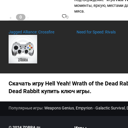
ри
моменты, яркую, местами д
ев
мяса.
:
0
0
+
-
К
о
м
Jagged Alliance: Crossfire
Need for Speed: Rivals
м
ен
та
ри
ев
:
Скачать игру Hell Yeah! Wrath of the Dead Ra
Dead Rabbit купить ключ игры.
Популярные игры:
Weapons Genius
,
Empyrion - Galactic Survival
,
© 2024 ZOBRA.ru