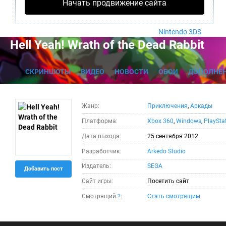
Nintendo Wii U
Начать продвижение сайта
PlayStation 4
Xbox One
Nintendo 3DS
Hell Yeah! Wrath of the Dead Rabbit
СКРИНШОТЫ
ВИДЕО
НОВОСТИ
ОБОИ
ДОПОЛНЕ
Жанр:
Приключения
,
Аркады
Платформа:
Xbox 360
,
Windows
,
PlaySta
Дата выхода:
25 сентября 2012
Разработчик:
Arkedo Studio
Издатель:
SEGA
Добавить пост
Сайт игры:
Посетить сайт
Смотрящий
?
:
Стать смотрящим