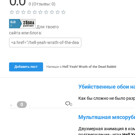
0.0
0
(Отзывы:
0
)
Т
е
Для твоего
к
у
сайта или блога:
щ
а
я
о
ц
е
н
Добавить пост
Напиши о
Hell Yeah! Wrath of the Dead Rabbit
к
а
0
.
Убийственные обои на
0
Как бы сложно не было разр
0
0
+
-
К
о
Мультяшная мясоруб
м
м
ен
Двухмерная анимация в ком
та
подтверждение - игра
Hell Y