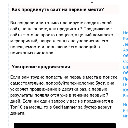
Zobra.ru - Игровое сообщество - все о
П
Как продвинуть сайт на первые места?
Xbox 360
играх
ла
Windows
т
Xbox
ф
Вы создали или только планируете создать свой
ор
Nintendo Wii
сайт, но не знаете, как продвигать? Продвижение
м
Nintendo
Но
ы
сайта – это не просто процесс, а целый комплекс
GameCube
Ре
мероприятий, направленных на увеличение его
PlayStation
Ле
посещаемости и повышение его позиций в
PlayStation 2
Ар
поисковых системах.
PlayStation 3
Об
Nintendo 64
С
Ускорение продвижения
Sega Dreamcast
Ви
PlayStation
Об
Если вам трудно попасть на первые места в поиске
Portable
Пр
самостоятельно, попробуйте технологию
Буст
, она
Nintendo DS
Ги
ускоряет продвижение в десятки раз, а первые
Android
Ю
iOS
результаты появляются уже в течение первых 7
Вс
MacOS
дней. Если ни один запрос у вас не продвинется в
----
Иг
Sega Mega Drive
Топ10 за месяц, то в
SeoHammer
за бустер
вернут
ин
NES
деньги.
Иг
PlayStation Vita
Mobile