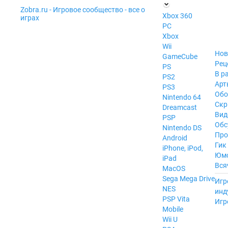
Zobra.ru - Игровое сообщество - все о
П
Xbox 360
играх
ла
PC
т
Xbox
ф
ор
Wii
м
Нов
GameCube
ы
Рец
PS
В р
PS2
Арт
PS3
Обо
Nintendo 64
Скр
Dreamcast
Вид
PSP
Обс
Nintendo DS
Про
Android
Гик
iPhone, iPod,
Юм
iPad
Вся
MacOS
------
Sega Mega Drive
Игр
NES
инд
PSP Vita
Игр
Mobile
Wii U