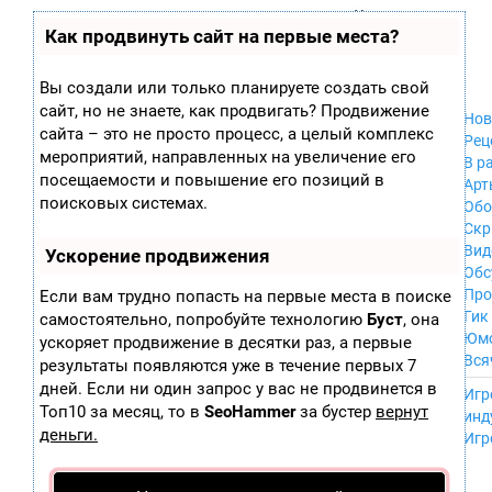
Zobra.ru - Игровое сообщество - все о
П
Как продвинуть сайт на первые места?
Xbox 360
играх
ла
PC
т
Xbox
ф
Вы создали или только планируете создать свой
ор
Wii
сайт, но не знаете, как продвигать? Продвижение
м
Нов
GameCube
сайта – это не просто процесс, а целый комплекс
ы
Рец
PS
мероприятий, направленных на увеличение его
В р
PS2
посещаемости и повышение его позиций в
Арт
PS3
поисковых системах.
Обо
Nintendo 64
Скр
Dreamcast
Вид
Ускорение продвижения
PSP
Обс
Nintendo DS
Про
Если вам трудно попасть на первые места в поиске
Android
Гик
самостоятельно, попробуйте технологию
Буст
, она
iPhone, iPod,
Юм
ускоряет продвижение в десятки раз, а первые
iPad
Вся
результаты появляются уже в течение первых 7
MacOS
------
дней. Если ни один запрос у вас не продвинется в
Sega Mega Drive
Игр
NES
Топ10 за месяц, то в
SeoHammer
за бустер
вернут
инд
PSP Vita
деньги.
Игр
Mobile
Wii U