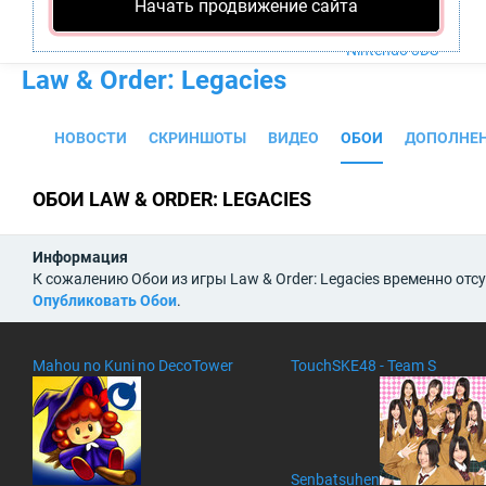
Начать продвижение сайта
PS4
Xbox One
Nintendo 3DS
Law & Order: Legacies
НОВОСТИ
СКРИНШОТЫ
ВИДЕО
ОБОИ
ДОПОЛНЕ
ОБОИ LAW & ORDER: LEGACIES
Информация
К сожалению Обои из игры Law & Order: Legacies временно отс
Опубликовать Обои
.
Mahou no Kuni no DecoTower
TouchSKE48 - Team S
Senbatsuhen