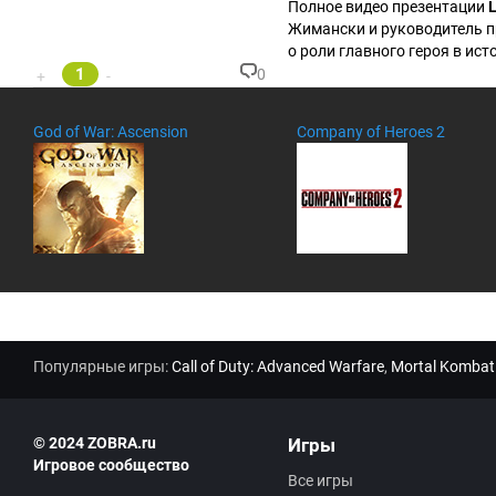
ен
Полное видео презентации
L
та
Жимански и руководитель п
ри
о роли главного героя в ист
ев
1
:
0
+
-
К
о
м
God of War: Ascension
Company of Heroes 2
м
ен
та
ри
ев
:
Популярные игры:
Call of Duty: Advanced Warfare
,
Mortal Kombat
© 2024 ZOBRA.ru
Игры
Игровое сообщество
Все игры