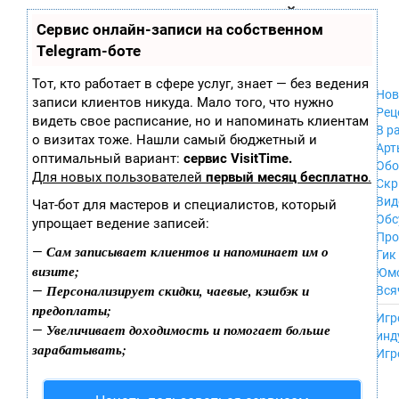
Zobra.ru - Игровое сообщество - все о
П
Сервис онлайн-записи на собственном
Xbox 360
играх
ла
PC
Telegram-боте
т
Xbox
ф
ор
Wii
Тот, кто работает в сфере услуг, знает — без ведения
м
Нов
GameCube
записи клиентов никуда. Мало того, что нужно
ы
Рец
PS
видеть свое расписание, но и напоминать клиентам
В р
PS2
о визитах тоже. Нашли самый бюджетный и
Арт
PS3
оптимальный вариант:
сервис VisitTime.
Обо
Nintendo 64
Для новых пользователей
первый месяц бесплатно
.
Скр
Dreamcast
Вид
Чат-бот для мастеров и специалистов, который
PSP
Обс
упрощает ведение записей:
Nintendo DS
Про
Android
Сам записывает клиентов и напоминает им о
—
Гик
iPhone, iPod,
визите;
Юм
iPad
Персонализирует скидки, чаевые, кэшбэк и
—
Вся
MacOS
предоплаты;
------
Sega Mega Drive
Игр
Увеличивает доходимость и помогает больше
—
NES
инд
зарабатывать;
PSP Vita
Игр
Mobile
Wii U