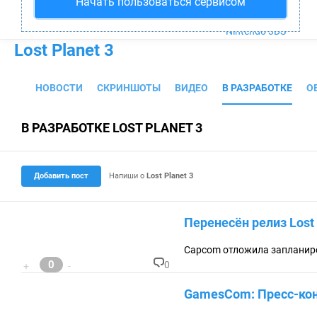
Начать пользоваться сервисом
PS4
Xbox One
Nintendo 3DS
Lost Planet 3
НОВОСТИ
СКРИНШОТЫ
ВИДЕО
В РАЗРАБОТКЕ
О
В РАЗРАБОТКЕ LOST PLANET 3
Добавить пост
Напиши о
Lost Planet 3
Перенесён релиз Lost 
Capcom отложила запланиров
0
0
+
-
К
о
GamesCom: Пресс-конф
м
м