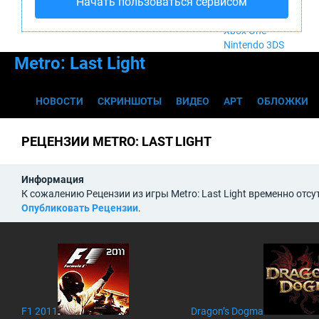
Начать пользоваться сервисом
Nintendo Wii U
PlayStation 4
Xbox One
Nintendo 3DS
Metro: Last Light
НОВОСТИ
СКРИНШОТЫ
ВИДЕО
АРТ
ОБЛОЖКИ
РЕЦЕНЗИИ METRO: LAST LIGHT
Информация
К сожалению Рецензии из игры Metro: Last Light временно отсу
Опубликовать Рецензии
.
F1 2011
Dragon’s Dogma