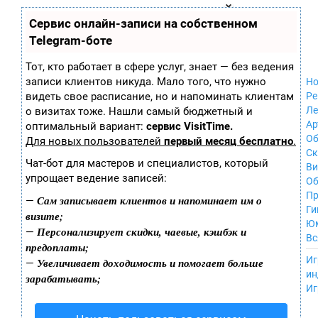
Zobra.ru - Игровое сообщество - все о
П
Сервис онлайн-записи на собственном
Xbox 360
играх
ла
Windows
Telegram-боте
т
Xbox
ф
ор
Nintendo Wii
Тот, кто работает в сфере услуг, знает — без ведения
м
Nintendo
записи клиентов никуда. Мало того, что нужно
Но
ы
GameCube
видеть свое расписание, но и напоминать клиентам
Ре
PlayStation
Ле
о визитах тоже. Нашли самый бюджетный и
PlayStation 2
Ар
оптимальный вариант:
сервис VisitTime.
PlayStation 3
Об
Для новых пользователей
первый месяц бесплатно
.
Nintendo 64
С
Чат-бот для мастеров и специалистов, который
Sega Dreamcast
Ви
упрощает ведение записей:
PlayStation
Об
Portable
Пр
Сам записывает клиентов и напоминает им о
—
Nintendo DS
Ги
визите;
Android
Ю
Персонализирует скидки, чаевые, кэшбэк и
—
iOS
Вс
предоплаты;
MacOS
----
Иг
Увеличивает доходимость и помогает больше
—
Sega Mega Drive
ин
зарабатывать;
NES
Иг
PlayStation Vita
Mobile