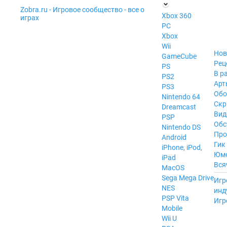
Zobra.ru - Игровое сообщество - все о
П
Xbox 360
играх
ла
PC
т
Xbox
ф
ор
Wii
м
Нов
GameCube
ы
Рец
PS
В р
PS2
Арт
PS3
Обо
Nintendo 64
Скр
Dreamcast
Вид
PSP
Обс
Nintendo DS
Про
Android
Гик
iPhone, iPod,
Юм
iPad
Вся
MacOS
------
Sega Mega Drive
Игр
NES
инд
PSP Vita
Игр
Mobile
Wii U