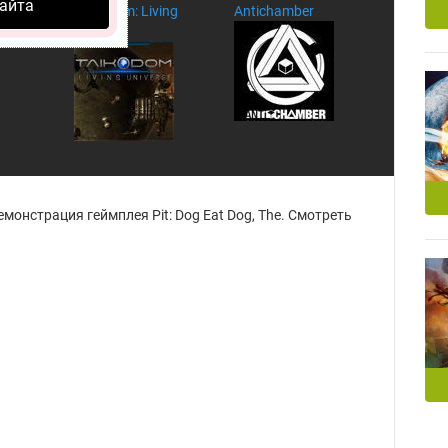
айта
Taikodom: Living
Antichamber
Universe
Демонстрация геймплея Pit: Dog Eat Dog, The. Смотреть