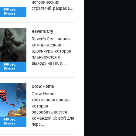
исторических
стратегий, разраба...
999 руб.
Купить
Raven’s Cry
Raven’s Cry – новая
компьютерная
адвенчура, которая
планируется к
выходу на ПК и...
999 руб.
Купить
Grow Home
Grow Home –
трёхмерная аркада,
которая
разрабатывается
командой Ubisoft для
449 руб.
Купить
перс...