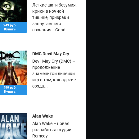
Легкие шаги безумия,
крики в ночной
тишине, призраки
заплутавшего
249 руб.
Купить
сознания… Cond...
DMC Devil May Cry
Devil May Cry (DMC) –
продолжение
знаменитой линейки
игр о том, как адские
созда...
499 руб.
Купить
Alan Wake
Alan Wake – новая
разработка студии
Remedy