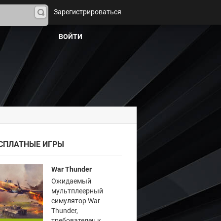
Зарегистрироваться
На
йти
ВОЙТИ
СПЛАТНЫЕ ИГРЫ
War Thunder
Ожидаемый
мультплеерный
симулятор War
Thunder,
требователен к