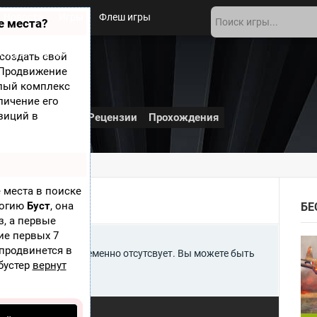
Новости
Игры
Флеш игры
е места?
 игры
О сайте
создать свой
? Продвижение
 The
елый комплекс
личение его
зиций в
и
Дополнения
Рецензии
Прохождения
 места в поиске
E
логию
Буст
, она
БЕ
з, а первые
ие первых 7
 продвинется в
 Dog Eat Dog, The временно отсутсвует. Вы можете быть
бустер
вернут
й игре.