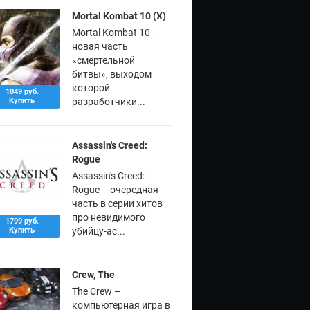
Mortal Kombat 10 (X)
Mortal Kombat 10 –
новая часть
«смертельной
битвы», выходом
которой
1049 руб.
Купить
разработчики...
Assassin's Creed:
Rogue
Assassin's Creed:
Rogue – очередная
часть в серии хитов
про невидимого
1799 руб.
Купить
убийцу-ас...
Crew, The
The Crew –
компьютерная игра в