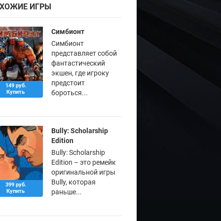
ХОЖИЕ ИГРЫ
Симбионт
Симбионт
представляет собой
фантастический
экшен, где игроку
предстоит
149 руб.
Купить
бороться...
Bully: Scholarship
Edition
Bully: Scholarship
Edition – это ремейк
оригинальной игры
Bully, которая
399 руб.
Купить
раньше...