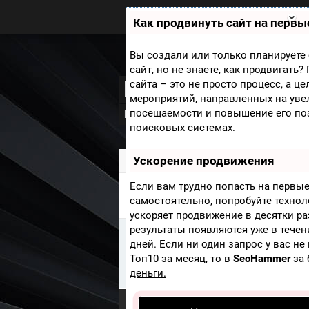
Zobra.ru - Игровое сообщество -
все о играх
Как продвинуть сайт на первы
П
ла
т
Мини
Вы создали или только планируете 
ф
сайт, но не знаете, как продвигать
ор
Pit: Dog Eat Dog,
сайта – это не просто процесс, а ц
м
ы
мероприятий, направленных на уве
посещаемости и повышение его по
Новости
Скриншоты
Видео
Обо
поисковых системах.
Ускорение продвижения
Zobra.ru
»
Игры
» Pit: Dog Eat Dog, The
Если вам трудно попасть на первые
ВИДЕО PIT: DOG EAT DOG, TH
самостоятельно, попробуйте техно
ускоряет продвижение в десятки ра
результаты появляются уже в течен
Информация
дней. Если ни один запрос у вас не
К сожалению Видео из игры Pit:
Топ10 за месяц, то в
SeoHammer
за 
первым кто добавит Видео к это
деньги.
Опубликовать Видео
.