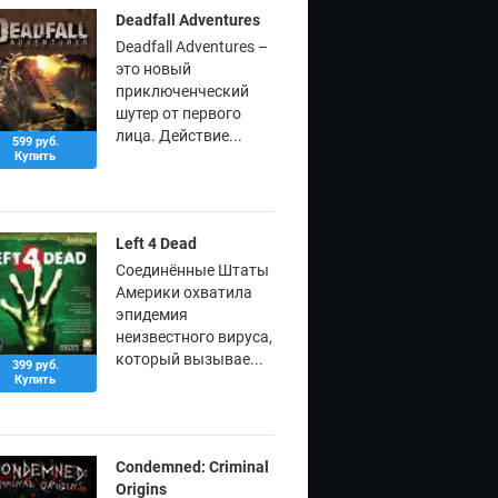
Deadfall Adventures
Deadfall Adventures –
это новый
приключенческий
шутер от первого
лица. Действие...
599 руб.
Купить
Left 4 Dead
Соединённые Штаты
Америки охватила
эпидемия
неизвестного вируса,
который вызывае...
399 руб.
Купить
Condemned: Criminal
Origins