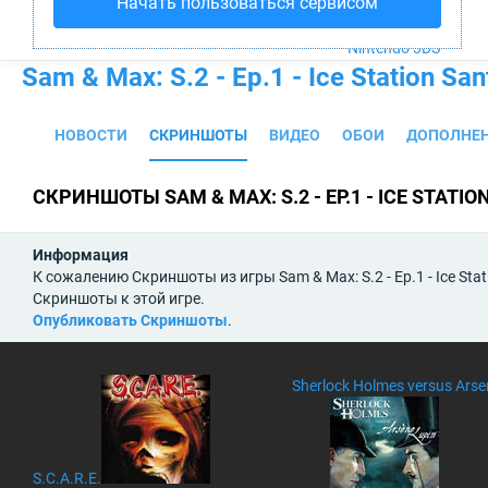
Начать пользоваться сервисом
PS4
Xbox One
Nintendo 3DS
Sam & Max: S.2 - Ep.1 - Ice Station San
НОВОСТИ
СКРИНШОТЫ
ВИДЕО
ОБОИ
ДОПОЛНЕ
СКРИНШОТЫ SAM & MAX: S.2 - EP.1 - ICE STATIO
Информация
К сожалению Скриншоты из игры Sam & Max: S.2 - Ep.1 - Ice St
Скриншоты к этой игре.
Опубликовать Скриншоты
.
Sherlock Holmes versus Arse
S.C.A.R.E.