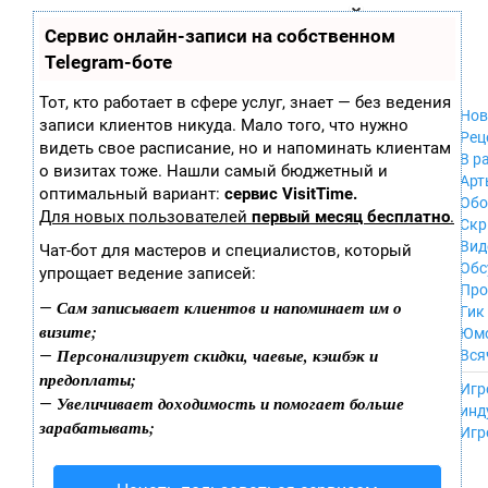
Zobra.ru - Игровое сообщество - все о
П
Сервис онлайн-записи на собственном
Xbox 360
играх
ла
PC
Telegram-боте
т
Xbox
ф
ор
Wii
Тот, кто работает в сфере услуг, знает — без ведения
м
Нов
GameCube
записи клиентов никуда. Мало того, что нужно
ы
Рец
PS
видеть свое расписание, но и напоминать клиентам
В р
PS2
о визитах тоже. Нашли самый бюджетный и
Арт
PS3
оптимальный вариант:
сервис VisitTime.
Обо
Nintendo 64
Для новых пользователей
первый месяц бесплатно
.
Скр
Dreamcast
Вид
Чат-бот для мастеров и специалистов, который
PSP
Обс
упрощает ведение записей:
Nintendo DS
Про
Android
Сам записывает клиентов и напоминает им о
—
Гик
iPhone, iPod,
визите;
Юм
iPad
Персонализирует скидки, чаевые, кэшбэк и
—
Вся
MacOS
предоплаты;
------
Sega Mega Drive
Игр
Увеличивает доходимость и помогает больше
—
NES
инд
зарабатывать;
PSP Vita
Игр
Mobile
Wii U