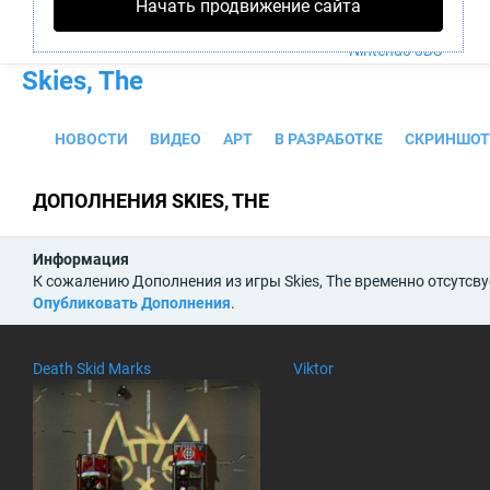
Начать продвижение сайта
PS4
Xbox One
Nintendo 3DS
Skies, The
НОВОСТИ
ВИДЕО
АРТ
В РАЗРАБОТКЕ
СКРИНШО
ДОПОЛНЕНИЯ SKIES, THE
Информация
К сожалению Дополнения из игры Skies, The временно отсутсв
Опубликовать Дополнения
.
Death Skid Marks
Viktor