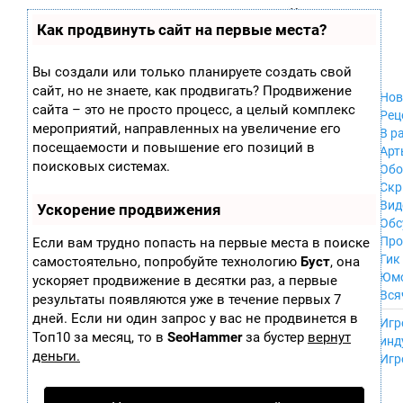
Zobra.ru - Игровое сообщество - все о
П
Как продвинуть сайт на первые места?
Xbox 360
играх
ла
PC
т
Xbox
ф
Вы создали или только планируете создать свой
ор
Wii
сайт, но не знаете, как продвигать? Продвижение
м
Нов
GameCube
сайта – это не просто процесс, а целый комплекс
ы
Рец
PS
мероприятий, направленных на увеличение его
В р
PS2
посещаемости и повышение его позиций в
Арт
PS3
поисковых системах.
Обо
Nintendo 64
Скр
Dreamcast
Вид
Ускорение продвижения
PSP
Обс
Nintendo DS
Про
Если вам трудно попасть на первые места в поиске
Android
Гик
самостоятельно, попробуйте технологию
Буст
, она
iPhone, iPod,
Юм
ускоряет продвижение в десятки раз, а первые
iPad
Вся
результаты появляются уже в течение первых 7
MacOS
------
дней. Если ни один запрос у вас не продвинется в
Sega Mega Drive
Игр
NES
Топ10 за месяц, то в
SeoHammer
за бустер
вернут
инд
PSP Vita
деньги.
Игр
Mobile
Wii U