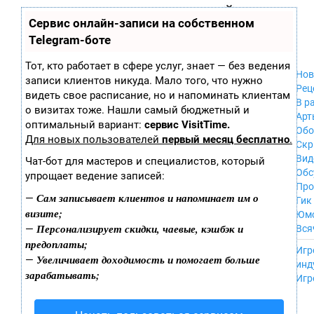
Zobra.ru - Игровое сообщество - все о
П
Сервис онлайн-записи на собственном
Xbox 360
играх
ла
PC
Telegram-боте
т
Xbox
ф
ор
Wii
Тот, кто работает в сфере услуг, знает — без ведения
м
Нов
GameCube
записи клиентов никуда. Мало того, что нужно
ы
Рец
PS
видеть свое расписание, но и напоминать клиентам
В р
PS2
о визитах тоже. Нашли самый бюджетный и
Арт
PS3
оптимальный вариант:
сервис VisitTime.
Обо
Nintendo 64
Для новых пользователей
первый месяц бесплатно
.
Скр
Dreamcast
Вид
Чат-бот для мастеров и специалистов, который
PSP
Обс
упрощает ведение записей:
Nintendo DS
Про
Android
Сам записывает клиентов и напоминает им о
—
Гик
iPhone, iPod,
визите;
Юм
iPad
Персонализирует скидки, чаевые, кэшбэк и
—
Вся
MacOS
предоплаты;
------
Sega Mega Drive
Игр
Увеличивает доходимость и помогает больше
—
NES
инд
зарабатывать;
PSP Vita
Игр
Mobile
Wii U