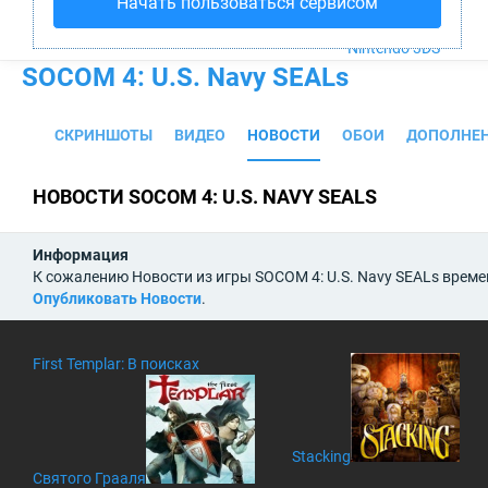
Начать пользоваться сервисом
PS4
Xbox One
Nintendo 3DS
SOCOM 4: U.S. Navy SEALs
СКРИНШОТЫ
ВИДЕО
НОВОСТИ
ОБОИ
ДОПОЛНЕ
НОВОСТИ SOCOM 4: U.S. NAVY SEALS
Информация
К сожалению Новости из игры SOCOM 4: U.S. Navy SEALs време
Опубликовать Новости
.
First Templar: В поисках
Stacking
Святого Грааля