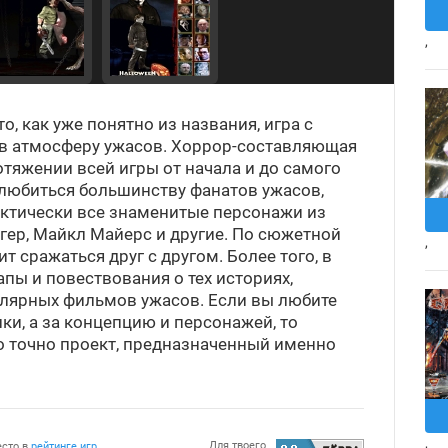
,
то, как уже понятно из названия, игра с
 атмосферу ужасов. Хоррор-составляющая
отяжении всей игры от начала и до самого
олюбиться большинству фанатов ужасов,
актически все знаменитые персонажи из
ер, Майкл Майерс и другие. По сюжетной
,
т сражаться друг с другом. Более того, в
апы и повествования о тех историях,
улярных фильмов ужасов. Если вы любите
и, а за концепцию и персонажей, то
это точно проект, предназначенный именно
,
Для твоего
есто в
рейтинге игр