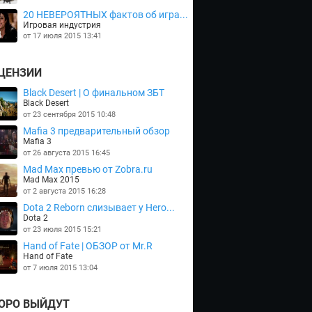
20 НЕВЕРОЯТНЫХ фактов об игра...
Игровая индустрия
от 17 июля 2015 13:41
ЦЕНЗИИ
Black Desert | О финальном ЗБТ
Black Desert
от 23 сентября 2015 10:48
Mafia 3 предварительный обзор
Mafia 3
от 26 августа 2015 16:45
Mad Max превью от Zobra.ru
Mad Max 2015
от 2 августа 2015 16:28
Dota 2 Reborn слизывает у Hero...
Dota 2
от 23 июля 2015 15:21
Hand of Fate | ОБЗОР от Mr.R
Hand of Fate
от 7 июля 2015 13:04
ОРО ВЫЙДУТ