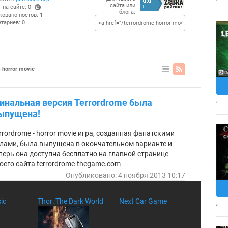
сайта или
 на сайте: 0
блога:
(po
ковано постов: 1
ints
тариев: 0
)
 horror movie
В
ви
де
,
инальная версия Terrordrome была
сп
ис
ыпущена!
ка
rrordrome - horror movie игра, созданная фанатскими
лами, была выпущена в окончательном варианте и
перь она доступна бесплатно на главной странице
оего сайта terrordrome-thegame.com
Опубликовано: 4 ноября 2013 10:17
ic
Thor: The Dark World
Next Car Game
,