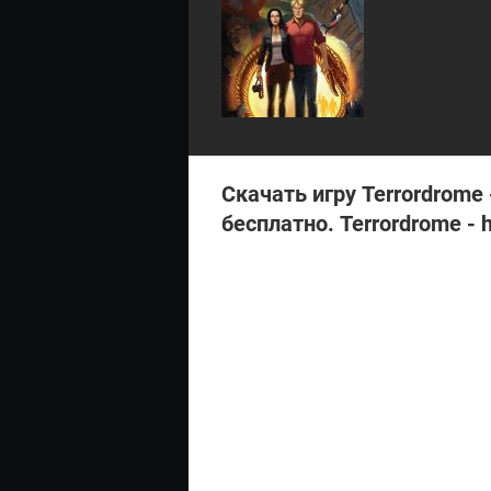
ри
ев
:
Скачать игру Terrordrome 
бесплатно. Terrordrome - 