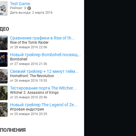
Test Game
Рейтинг: 0
Дата выхода: 2 марта 2016
(points)
ДЕО
Сравнение графики в Rise of th...
Rise of the Tomb Raider
от 28 января 2016 22:06
Новый трейлер Bombshell посвящ...
Bombshell
от 27 января 2016 21:36
Cвежий трейлер + 12 минут гейм...
Homefront: The Revolution
от 26 января 2016 19:55
Тестирование порта The Witcher...
Witcher 2: Assassins of Kings
от 25 января 2016 20:46
Новый трейлер The Legend of Ze...
Игровая индустрия
от 25 января 2016 20:29
ПОЛНЕНИЯ