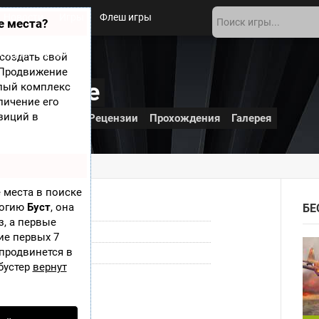
Новости
Игры
Флеш игры
е места?
 игры
О сайте
создать свой
? Продвижение
ror movie
елый комплекс
личение его
зиций в
и
Дополнения
Рецензии
Прохождения
Галерея
 movie
 места в поиске
логию
Буст
, она
БЕ
Драки
,
Ужасы
з, а первые
Windows
ие первых 7
 продвинется в
Ноябрь 2013
бустер
вернут
Стать смотрящим