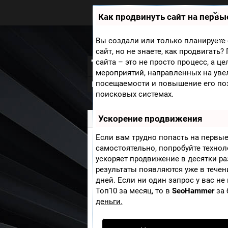
Zobra.ru - Игровое сообщество -
все о играх
Как продвинуть сайт на первы
П
ла
т
Мини
Вы создали или только планируете 
ф
сайт, но не знаете, как продвигать
ор
Terrordrome - hor
сайта – это не просто процесс, а ц
м
ы
мероприятий, направленных на уве
посещаемости и повышение его по
Новости
Скриншоты
Видео
Обо
поисковых системах.
Ускорение продвижения
Zobra.ru
»
Игры
» Terrordrome - horror
Если вам трудно попасть на первые
самостоятельно, попробуйте техно
Жанр:
ускоряет продвижение в десятки ра
Платформа:
результаты появляются уже в течен
дней. Если ни один запрос у вас не
Дата выхода:
Топ10 за месяц, то в
SeoHammer
за 
Смотрящий
?
:
деньги.
Добавить пост