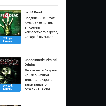
Left 4 Dead
Соединённые Штаты
Америки охватила
эпидемия
неизвестного вируса,
который вызывае...
399 руб.
Купить
Condemned: Criminal
Origins
Легкие шаги безумия,
крики в ночной
тишине, призраки
заплутавшего
249 руб.
Купить
сознания… Cond...