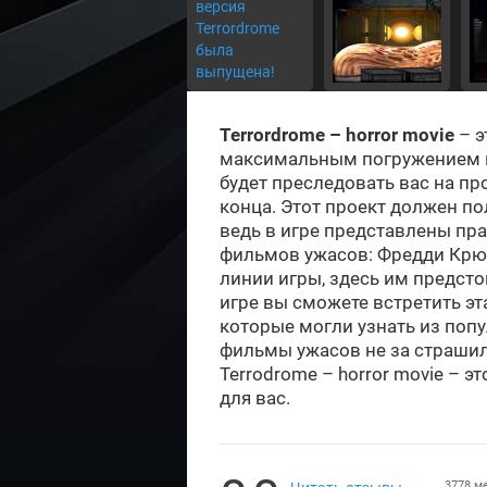
Terrordrome – horror movie
– э
максимальным погружением в
будет преследовать вас на пр
конца. Этот проект должен п
ведь в игре представлены пр
фильмов ужасов: Фредди Крюг
линии игры, здесь им предстои
игре вы сможете встретить эт
которые могли узнать из поп
фильмы ужасов не за страшилк
Terrodrome – horror movie – 
для вас.
3778 м