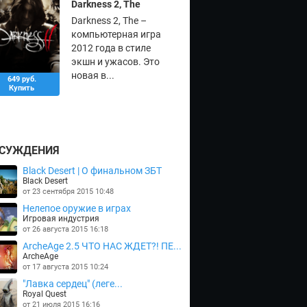
Darkness 2, The
Darkness 2, The –
компьютерная игра
2012 года в стиле
экшн и ужасов. Это
новая в...
649 руб.
Купить
СУЖДЕНИЯ
Black Desert | О финальном ЗБТ
Black Desert
от 23 сентября 2015 10:48
Нелепое оружие в играх
Игровая индустрия
от 26 августа 2015 16:18
ArcheAge 2.5 ЧТО НАС ЖДЕТ?! ПЕ...
ArcheAge
от 17 августа 2015 10:24
"Лавка сердец" (леге...
Royal Quest
от 21 июля 2015 16:16