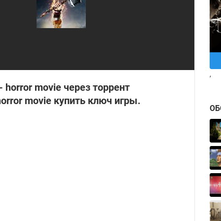
,
- horror movie через торрент
horror movie купить ключ игры.
ОБ