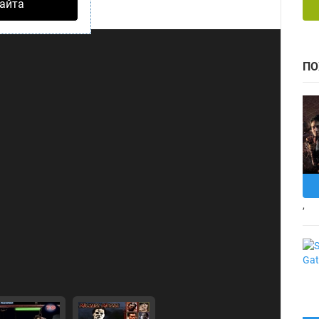
айта
ПО
,