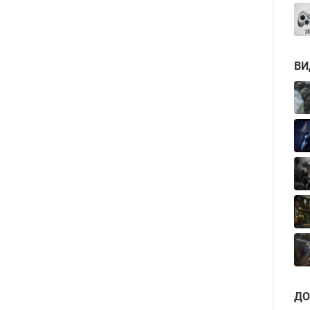
ВИ
ДО