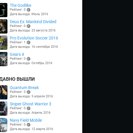
The Godlike
Рейтинг: 0
Дата выхода: Июль 2016
(points)
Deus Ex: Mankind Divided
Рейтинг: 0
Дата выхода: 23 августа 2016
(points)
Pro Evolution Soccer 2016
Рейтинг: 1
Дата выхода: 16 сентября 2016
(points)
Gears 4
Рейтинг: 0
Дата выхода: Октябрь 2016
(points)
ДАВНО ВЫШЛИ
Quantum Break
Рейтинг: 0
Дата выхода: 5 апреля 2016
(points)
Sniper Ghost Warrior 3
Рейтинг: 0
Дата выхода: Апрель 2016
(points)
Navy Field Mobile
Рейтинг: 0
Дата выхода: 12 марта 2016
(points)