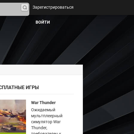
Зарегистрироваться
На
йти
ВОЙТИ
СПЛАТНЫЕ ИГРЫ
War Thunder
Ожидаемый
мультплеерный
симулятор War
Thunder,
требователен к