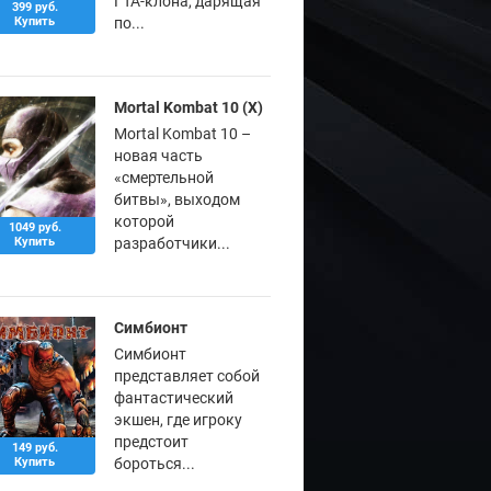
ГТА-клона, дарящая
399 руб.
Купить
по...
Mortal Kombat 10 (X)
Mortal Kombat 10 –
новая часть
«смертельной
битвы», выходом
которой
1049 руб.
Купить
разработчики...
Симбионт
Симбионт
представляет собой
фантастический
экшен, где игроку
предстоит
149 руб.
Купить
бороться...