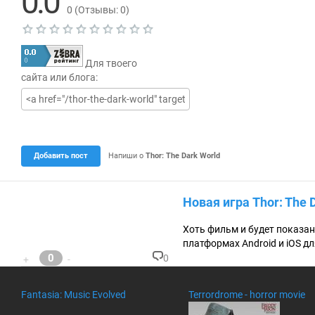
0.0
0
(Отзывы:
0
)
Т
е
Для твоего
к
у
сайта или блога:
щ
а
я
о
ц
е
н
Добавить пост
Напиши о
Thor: The Dark World
к
а
0
.
Новая игра Thor: The 
0
Хоть фильм и будет показан 
платформах Android и iOS д
0
0
+
-
К
о
м
Fantasia: Music Evolved
Terrordrome - horror movie
м
ен