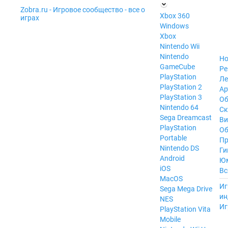
Zobra.ru - Игровое сообщество - все о
П
Xbox 360
играх
ла
Windows
т
Xbox
ф
ор
Nintendo Wii
м
Nintendo
Но
ы
GameCube
Ре
PlayStation
Ле
PlayStation 2
Ар
PlayStation 3
Об
Nintendo 64
С
Sega Dreamcast
Ви
PlayStation
Об
Portable
Пр
Nintendo DS
Ги
Android
Ю
iOS
Вс
MacOS
----
Иг
Sega Mega Drive
ин
NES
Иг
PlayStation Vita
Mobile