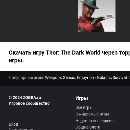
та
ри
ев
:
Скачать игру Thor: The Dark World через тор
игры.
Популярные игры:
Weapons Genius
,
Empyrion - Galactic Survival
,
© 2024 ZOBRA.ru
Игры
Игровое сообщество
Все игры
Ожидаемые игры
Недавно вышедшие
Вход
Общие блоги
Регистрация