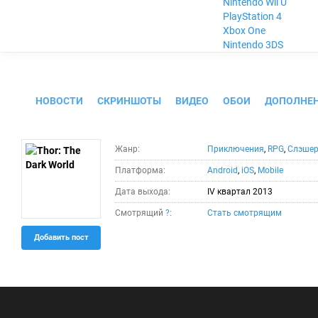
Nintendo Wii U
PlayStation 4
Xbox One
Nintendo 3DS
Thor: The Dark World
НОВОСТИ
СКРИНШОТЫ
ВИДЕО
ОБОИ
ДОПОЛНЕ
Жанр:
Приключения
,
RPG
,
Слэше
Платформа:
Android
,
iOS
,
Mobile
Дата выхода:
IV квартал 2013
Смотрящий
?
:
Стать смотрящим
Добавить пост