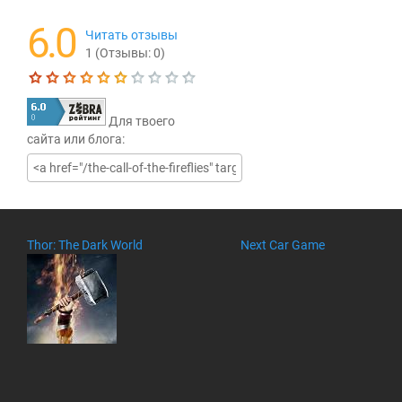
6.0
Читать отзывы
1
(Отзывы:
0
)
Текущая оценка
6.0
Для твоего
сайта или блога:
Thor: The Dark World
Next Car Game