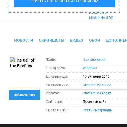
Начать пользоваться сервисом
Nintendo Wii U
PlayStation 4
Xbox One
Nintendo 3DS
The Call of the Fireflies
НОВОСТИ
СКРИНШОТЫ
ВИДЕО
ОБОИ
ДОПОЛНЕ
Жанр:
Приключения
Платформа:
Windows
Дата выхода:
10 октября 2010
Разработчик:
Clement Melendez
Издатель:
Clement Melendez
Добавить пост
Сайт игры:
Посетить сайт
Смотрящий
?
:
Стать смотрящим