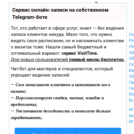
Zobra.ru - Игровое сообщество - все о
П
Сервис онлайн-записи на собственном
Xbox 360
играх
ла
Windows
Telegram-боте
т
Xbox
ф
ор
Nintendo Wii
Тот, кто работает в сфере услуг, знает — без ведения
м
Nintendo
записи клиентов никуда. Мало того, что нужно
Но
ы
GameCube
видеть свое расписание, но и напоминать клиентам
Ре
PlayStation
Ле
о визитах тоже. Нашли самый бюджетный и
PlayStation 2
Ар
оптимальный вариант:
сервис VisitTime.
PlayStation 3
Об
Для новых пользователей
первый месяц бесплатно
.
Nintendo 64
С
Чат-бот для мастеров и специалистов, который
Sega Dreamcast
Ви
упрощает ведение записей:
PlayStation
Об
Portable
Пр
Сам записывает клиентов и напоминает им о
—
Nintendo DS
Ги
визите;
Android
Ю
Персонализирует скидки, чаевые, кэшбэк и
—
iOS
Вс
предоплаты;
MacOS
----
Иг
Увеличивает доходимость и помогает больше
—
Sega Mega Drive
ин
зарабатывать;
NES
Иг
PlayStation Vita
Mobile