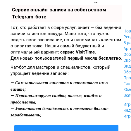
Zobra.ru - Игровое сообщество - все о
П
Сервис онлайн-записи на собственном
Xbox 360
играх
ла
PC
Telegram-боте
т
Xbox
ф
ор
Wii
Тот, кто работает в сфере услуг, знает — без ведения
м
Нов
GameCube
записи клиентов никуда. Мало того, что нужно
ы
Рец
PS
видеть свое расписание, но и напоминать клиентам
В р
PS2
о визитах тоже. Нашли самый бюджетный и
Арт
PS3
оптимальный вариант:
сервис VisitTime.
Обо
Nintendo 64
Для новых пользователей
первый месяц бесплатно
.
Скр
Dreamcast
Вид
Чат-бот для мастеров и специалистов, который
PSP
Обс
упрощает ведение записей:
Nintendo DS
Про
Android
Сам записывает клиентов и напоминает им о
—
Гик
iPhone, iPod,
визите;
Юм
iPad
Персонализирует скидки, чаевые, кэшбэк и
—
Вся
MacOS
предоплаты;
------
Sega Mega Drive
Игр
Увеличивает доходимость и помогает больше
—
NES
инд
зарабатывать;
PSP Vita
Игр
Mobile
Wii U