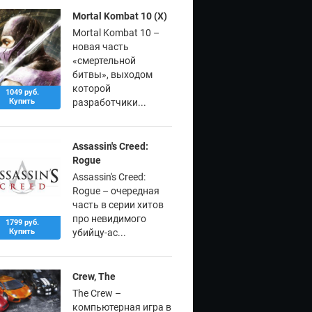
Mortal Kombat 10 (X)
Mortal Kombat 10 –
новая часть
«смертельной
битвы», выходом
которой
1049 руб.
Купить
разработчики...
Assassin's Creed:
Rogue
Assassin's Creed:
Rogue – очередная
часть в серии хитов
про невидимого
1799 руб.
Купить
убийцу-ас...
Crew, The
The Crew –
компьютерная игра в