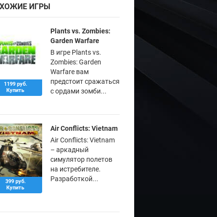
ХОЖИЕ ИГРЫ
Plants vs. Zombies:
Garden Warfare
В игре Plants vs.
Zombies: Garden
Warfare вам
предстоит сражаться
1199 руб.
Купить
с ордами зомби...
Air Conflicts: Vietnam
Air Conflicts: Vietnam
– аркадный
симулятор полетов
на истребителе.
Разработкой...
399 руб.
Купить