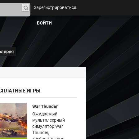
Зарегистрироваться
На
йти
ВОЙТИ
алерея
СПЛАТНЫЕ ИГРЫ
War Thunder
Ожидаемый
мультплеерный
симулятор War
Thunder,
требователен к