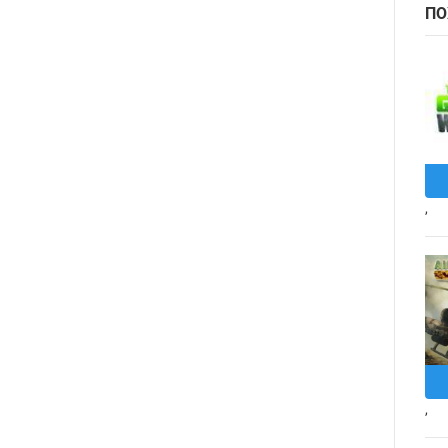
ПО
,
,