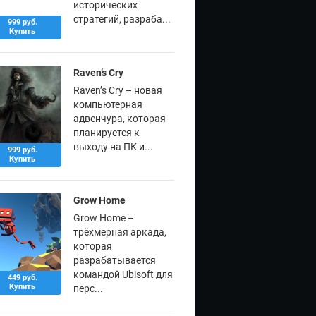
исторических
стратегий, разраба...
999 руб.
Купить
Raven’s Cry
Raven’s Cry – новая
компьютерная
адвенчура, которая
планируется к
выходу на ПК и...
999 руб.
Купить
Grow Home
Grow Home –
трёхмерная аркада,
которая
разрабатывается
командой Ubisoft для
449 руб.
Купить
перс...