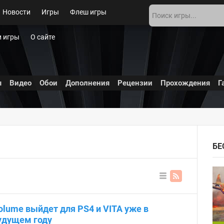
Новости
Игры
Флеш игры
 игры
О сайте
ы
Видео
Обои
Дополнения
Рецензии
Прохождения
Г
БЕ
В
ви
де
olume выйдет для PS4 и VITA уже в
сп
ис
удущем году