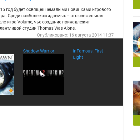
ка
15 год будет освящен немалыми новинками игрового
ра. Среди наиболее ожидаемых – это свеженькая
елс-игра Volume, чье создание принадлежит
лантливой студии Thomas Was Alone.
Опубликовано: 16 августа 2014 11:37
Shadow Warrior
inFamous: First
Light