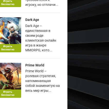
Играть
бесплатно
игроку, но отплачи...
Dark Age
Dark Age –
единственная в
своем роде
клиентская онлайн
игра в жанре
Играть
бесплатно
MMORPG, кото...
Prime World
Prime World –
ролевая стратегия,
напоминающая
собой знаменитую на
весь мир игры...
Играть
бесплатно