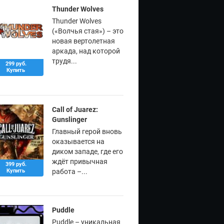
Thunder Wolves
Thunder Wolves
(«Волчья стая») – это
новая вертолетная
аркада, над которой
трудя...
299 руб.
Купить
Call of Juarez:
Gunslinger
Главный герой вновь
оказывается на
диком западе, где его
ждёт привычная
399 руб.
Купить
работа –...
Puddle
Puddle – уникальная