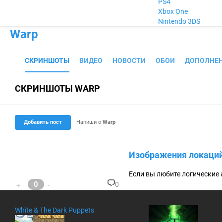
PS4
Xbox One
Nintendo 3DS
Warp
СКРИНШОТЫ
ВИДЕО
НОВОСТИ
ОБОИ
ДОПОЛНЕ
СКРИНШОТЫ WARP
Добавить пост
Напиши о
Warp
Изображения локаци
Если вы любите логические 
0
0
+
-
К
о
м
White & The Dark Puppets
м