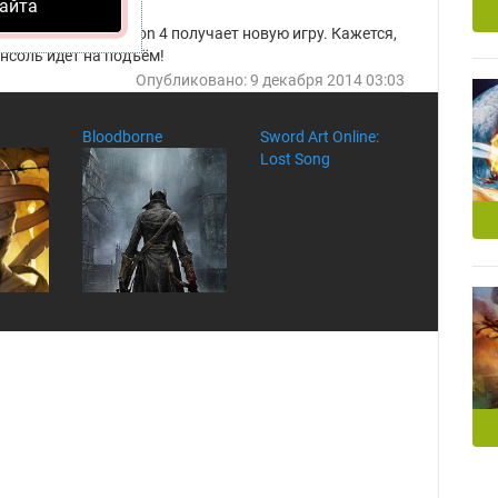
ка
айта
вот опять, PlayStation 4 получает новую игру. Кажется,
нсоль идёт на подъём!
Опубликовано: 9 декабря 2014 03:03
Bloodborne
Sword Art Online:
Lost Song