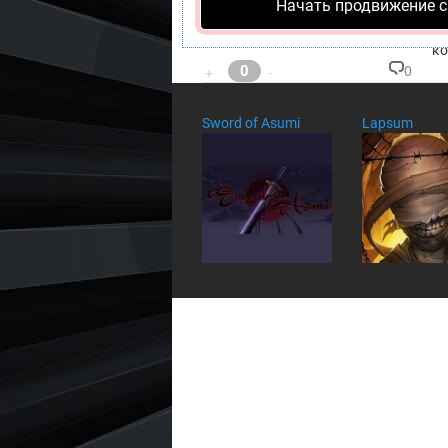
Начать продвижение с
И 
ко
0
0
+
-
К
о
м
Sword of Asumi
Lapsum
м
ен
та
ри
ев
: