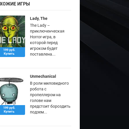
ХОЖИЕ ИГРЫ
Lady, The
The Lady –
приключенческая
Horror-игра, в
которой перед
игроком будет
199 руб.
Купить
поставлена...
Unmechanical
В роли миловидного
робота с
пропеллером на
голове нам
предстоит бороздить
199 руб.
Купить
подзем...