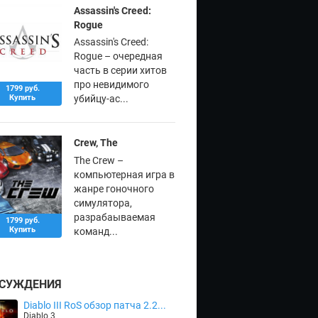
Assassin's Creed:
Rogue
Assassin's Creed:
Rogue – очередная
часть в серии хитов
про невидимого
1799 руб.
Купить
убийцу-ас...
Crew, The
The Crew –
компьютерная игра в
жанре гоночного
симулятора,
разрабаываемая
1799 руб.
Купить
команд...
СУЖДЕНИЯ
Diablo III RoS обзор патча 2.2...
Diablo 3