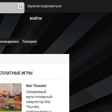
Зарегистрироваться
На
йти
ВОЙТИ
охождения
Галерея
СПЛАТНЫЕ ИГРЫ
War Thunder
Ожидаемый
мультплеерный
симулятор War
Thunder,
требователен к