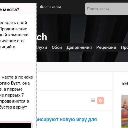
Новости
Игры
Флеш игры
е места?
 игры
О сайте
создать свой
? Продвижение
Edith Finch
елый комплекс
личение его
зиций в
В разработке
Слухи
Обои
Дополнения
Рецензии
Пр
th Finch
 места в поиске
ITH FINCH
логию
Буст
, она
БЕ
з, а первые
ие первых 7
 продвинется в
of Edith Finch
В
бустер
вернут
ви
де
iant Sparrow анонсируют новую игру для
сп
ис
S4