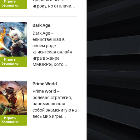
Играть
бесплатно
игроку, но отплачи...
Dark Age
Dark Age –
единственная в
своем роде
клиентская онлайн
игра в жанре
Играть
бесплатно
MMORPG, кото...
Prime World
Prime World –
ролевая стратегия,
напоминающая
собой знаменитую на
весь мир игры...
Играть
бесплатно