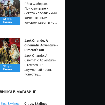
Яйца Фаберже.
Приключение –
богато наполненный
качественным
64 руб.
Купить
юмором квест, в ко...
Jack Orlando: A
Cinematic Adventure -
Director's Cut
Jack Orlando: A
Cinematic Adventure -
Director's Cut –
99 руб.
Купить
двумерный квест,
повеству...
ВИНКИ В МАГАЗИНЕ
Cities: Skylines