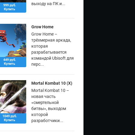
выходу на ПК и...
999 руб.
Купить
Grow Home
Grow Home –
трёхмерная аркада,
которая
разрабатывается
командой Ubisoft для
449 руб.
Купить
перс...
Mortal Kombat 10 (X)
Mortal Kombat 10 –
новая часть
«смертельной
битвы», выходом
которой
1049 руб.
Купить
разработчики...