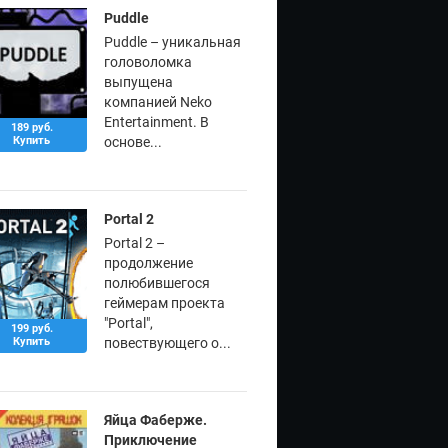
Puddle
Puddle – уникальная
головоломка
выпущена
компанией Neko
Entertainment. В
189 руб.
Купить
основе...
Portal 2
Portal 2 –
продолжение
полюбившегося
геймерам проекта
"Portal",
199 руб.
Купить
повествующего о...
Яйца Фаберже.
Приключение