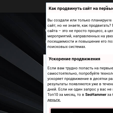
Zobra.ru - Игровое сообщество -
все о играх
Как продвинуть сайт на первы
П
ла
т
Мини
Вы создали или только планируете 
ф
сайт, но не знаете, как продвигать
ор
What Remains of 
сайта – это не просто процесс, а ц
м
ы
мероприятий, направленных на уве
посещаемости и повышение его по
Новости
Скриншоты
Видео
Арт
поисковых системах.
Ускорение продвижения
Zobra.ru
»
Игры
» What Remains of Edi
Если вам трудно попасть на первые
ВИДЕО WHAT REMAINS OF ED
самостоятельно, попробуйте техно
ускоряет продвижение в десятки ра
результаты появляются уже в течен
дней. Если ни один запрос у вас не
Добавить пост
Напиши о
What Remains 
Топ10 за месяц, то в
SeoHammer
за 
деньги.
G
P