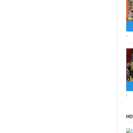
,
,
НО