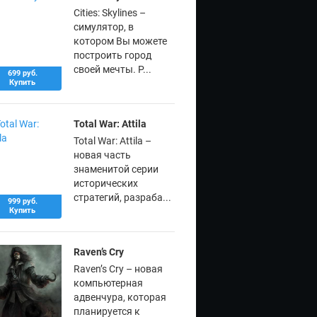
Cities: Skylines –
симулятор, в
котором Вы можете
построить город
своей мечты. Р...
699 руб.
Купить
Total War: Attila
Total War: Attila –
новая часть
знаменитой серии
исторических
стратегий, разраба...
999 руб.
Купить
Raven’s Cry
Raven’s Cry – новая
компьютерная
адвенчура, которая
планируется к