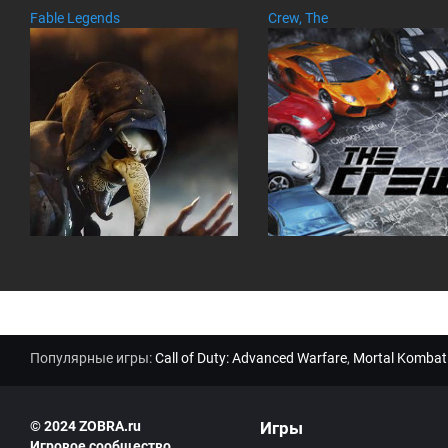
м
Fable Legends
Crew, The
м
ен
та
ри
ев
:
Популярные игры:
Call of Duty: Advanced Warfare
,
Mortal Kombat
© 2024 ZOBRA.ru
Игры
Игровое сообщество