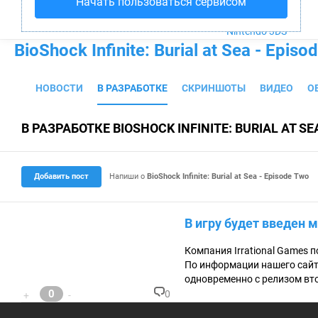
Начать пользоваться сервисом
PS4
Xbox One
Nintendo 3DS
BioShock Infinite: Burial at Sea - Episo
НОВОСТИ
В РАЗРАБОТКЕ
СКРИНШОТЫ
ВИДЕО
О
В РАЗРАБОТКЕ BIOSHOCK INFINITE: BURIAL AT SE
Добавить пост
Напиши о
BioShock Infinite: Burial at Sea - Episode Two
В игру будет введен
Компания Irrational Games 
По информации нашего сайт
одновременно с релизом втор
0
0
+
-
К
о