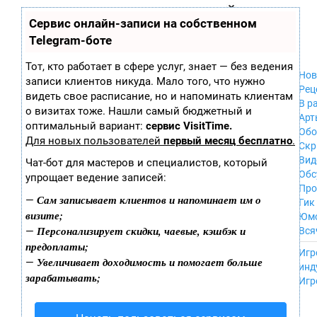
Zobra.ru - Игровое сообщество - все о
П
Сервис онлайн-записи на собственном
Xbox 360
играх
ла
PC
Telegram-боте
т
Xbox
ф
ор
Wii
Тот, кто работает в сфере услуг, знает — без ведения
м
Нов
GameCube
записи клиентов никуда. Мало того, что нужно
ы
Рец
PS
видеть свое расписание, но и напоминать клиентам
В р
PS2
о визитах тоже. Нашли самый бюджетный и
Арт
PS3
оптимальный вариант:
сервис VisitTime.
Обо
Nintendo 64
Для новых пользователей
первый месяц бесплатно
.
Скр
Dreamcast
Вид
Чат-бот для мастеров и специалистов, который
PSP
Обс
упрощает ведение записей:
Nintendo DS
Про
Android
Сам записывает клиентов и напоминает им о
—
Гик
iPhone, iPod,
визите;
Юм
iPad
Персонализирует скидки, чаевые, кэшбэк и
—
Вся
MacOS
предоплаты;
------
Sega Mega Drive
Игр
Увеличивает доходимость и помогает больше
—
NES
инд
зарабатывать;
PSP Vita
Игр
Mobile
Wii U