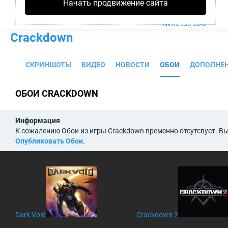
Начать продвижение сайта
PS4
Xbox One
Nintendo 3DS
Crackdown
СКРИНШОТЫ
ВИДЕО
НОВОСТИ
ОБОИ
ДОПОЛНЕ
ОБОИ CRACKDOWN
Информация
К сожалению Обои из игры Crackdown временно отсутсвует. Вы
Опубликовать Обои
.
Dark Void
Crackdown 2