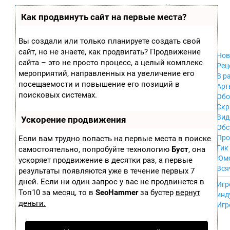
Zobra.ru - Игровое сообщество - все о
П
Как продвинуть сайт на первые места?
Xbox 360
играх
ла
PC
т
Xbox
ф
Вы создали или только планируете создать свой
ор
Wii
сайт, но не знаете, как продвигать? Продвижение
м
Нов
GameCube
сайта – это не просто процесс, а целый комплекс
ы
Рец
PS
мероприятий, направленных на увеличение его
В р
PS2
посещаемости и повышение его позиций в
Арт
PS3
поисковых системах.
Обо
Nintendo 64
Скр
Dreamcast
Вид
Ускорение продвижения
PSP
Обс
Nintendo DS
Про
Если вам трудно попасть на первые места в поиске
Android
Гик
самостоятельно, попробуйте технологию
Буст
, она
iPhone, iPod,
Юм
ускоряет продвижение в десятки раз, а первые
iPad
Вся
результаты появляются уже в течение первых 7
MacOS
------
дней. Если ни один запрос у вас не продвинется в
Sega Mega Drive
Игр
NES
Топ10 за месяц, то в
SeoHammer
за бустер
вернут
инд
PSP Vita
деньги.
Игр
Mobile
Wii U