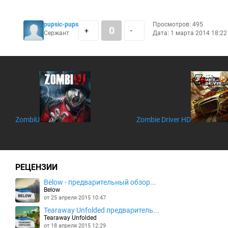
pupsic-pups
Просмотров: 495
0
+
-
Сержант
Дата: 1 марта 2014 18:22
ZombiU
Zombie Driver HD
РЕЦЕНЗИИ
Below - предварительный обзор...
Below
от 25 апреля 2015 10:47
Tearaway Unfolded предваритель...
Tearaway Unfolded
от 18 апреля 2015 12:29