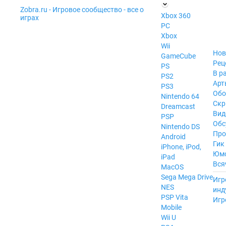
Zobra.ru - Игровое сообщество - все о
П
Xbox 360
играх
ла
PC
т
Xbox
ф
ор
Wii
м
Нов
GameCube
ы
Рец
PS
В р
PS2
Арт
PS3
Обо
Nintendo 64
Скр
Dreamcast
Вид
PSP
Обс
Nintendo DS
Про
Android
Гик
iPhone, iPod,
Юм
iPad
Вся
MacOS
------
Sega Mega Drive
Игр
NES
инд
PSP Vita
Игр
Mobile
Wii U