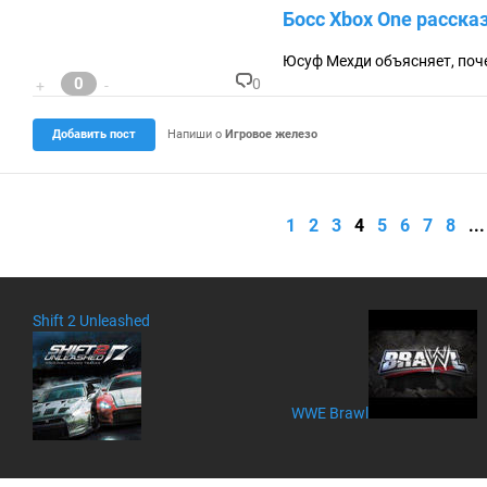
о
Босс Xbox One расска
м
м
ен
Юсуф Мехди объясняет, поч
та
0
0
+
-
ри
К
ев
о
:
м
Добавить пост
Напиши о
Игровое железо
м
ен
та
ри
ев
1
2
3
4
5
6
7
8
...
:
Shift 2 Unleashed
WWE Brawl