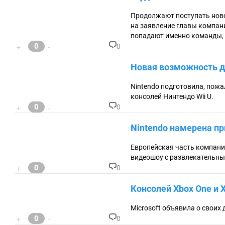
ен
та
Продолжают поступать ново
ри
на заявление главы компани
ев
:
попадают именно команды, 
0
0
+
-
К
о
Новая возможность д
м
м
ен
Nintendo подготовила, пожа
та
консолей Нинтендо Wii U.
ри
0
0
+
-
ев
К
:
о
Nintendo намерена пр
м
м
ен
Европейская часть компании
та
видеошоу с развлекательны
ри
0
0
+
-
ев
К
:
о
Консолей Xbox One и X
м
м
ен
Microsoft объявила о своих
та
0
0
+
-
ри