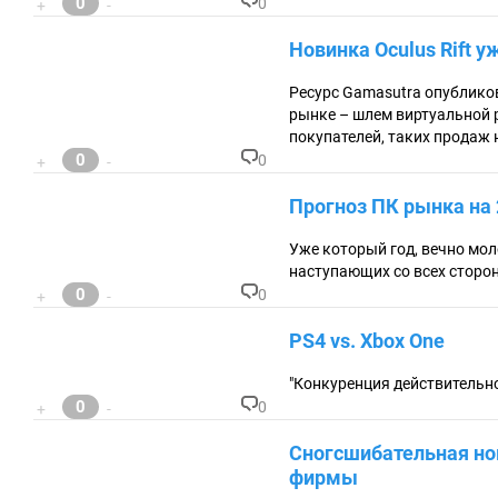
0
0
+
-
ев
К
:
о
Новинка Oculus Rift 
м
м
ен
Ресурс Gamasutra опублико
та
рынке – шлем виртуальной р
ри
покупателей, таких продаж 
ев
0
:
0
+
-
К
о
Прогноз ПК рынка на 
м
м
ен
Уже который год, вечно мол
та
наступающих со всех сторо
ри
0
0
+
-
ев
К
:
о
PS4 vs. Xbox One
м
м
ен
"Конкуренция действительно т
та
0
0
+
-
ри
К
ев
о
Сногсшибательная нов
:
м
м
фирмы
ен