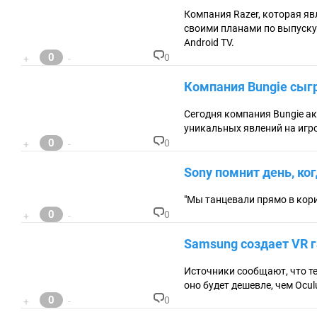
та
Компания Razer, которая я
ри
своими планами по выпуску
ев
:
Android TV.
0
0
+
-
К
о
Компания Bungie сыгр
м
м
ен
Сегодня компания Bungie ак
та
уникальных явлений на игр
ри
0
0
+
-
ев
К
:
о
Sony помнит день, ко
м
м
ен
"Мы танцевали прямо в корид
та
0
0
+
-
ри
К
ев
о
Samsung создает VR г
:
м
м
ен
Источники сообщают, что те
та
оно будет дешевле, чем Oculu
ри
0
0
+
-
ев
К
: