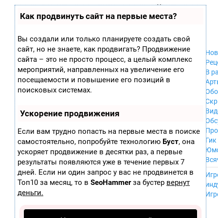
Zobra.ru - Игровое сообщество - все о
П
Как продвинуть сайт на первые места?
Xbox 360
играх
ла
PC
т
Xbox
ф
Вы создали или только планируете создать свой
ор
Wii
сайт, но не знаете, как продвигать? Продвижение
м
Нов
GameCube
сайта – это не просто процесс, а целый комплекс
ы
Рец
PS
мероприятий, направленных на увеличение его
В р
PS2
посещаемости и повышение его позиций в
Арт
PS3
поисковых системах.
Обо
Nintendo 64
Скр
Dreamcast
Вид
Ускорение продвижения
PSP
Обс
Nintendo DS
Про
Если вам трудно попасть на первые места в поиске
Android
Гик
самостоятельно, попробуйте технологию
Буст
, она
iPhone, iPod,
Юм
ускоряет продвижение в десятки раз, а первые
iPad
Вся
результаты появляются уже в течение первых 7
MacOS
------
дней. Если ни один запрос у вас не продвинется в
Sega Mega Drive
Игр
NES
Топ10 за месяц, то в
SeoHammer
за бустер
вернут
инд
PSP Vita
деньги.
Игр
Mobile
Wii U