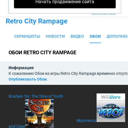
Начать продвижение сайта
PS4
Xbox One
Nintendo 3DS
Retro City Rampage
СКРИНШОТЫ
НОВОСТИ
ВИДЕО
ОБОИ
ДОПОЛНЕ
ОБОИ RETRO CITY RAMPAGE
Информация
К сожалению Обои из игры Retro City Rampage временно отсутс
Опубликовать Обои
.
Bracken Tor: The Time of Tooth
MotoHeroz
and Claw