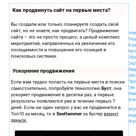
Zobra.ru - Игровое сообщество - все о
П
Как продвинуть сайт на первые места?
Xbox 360
играх
ла
PC
т
Xbox
ф
Вы создали или только планируете создать свой
ор
Wii
сайт, но не знаете, как продвигать? Продвижение
м
Нов
GameCube
сайта – это не просто процесс, а целый комплекс
ы
Рец
PS
мероприятий, направленных на увеличение его
В р
PS2
посещаемости и повышение его позиций в
Арт
PS3
поисковых системах.
Обо
Nintendo 64
Скр
Dreamcast
Вид
Ускорение продвижения
PSP
Обс
Nintendo DS
Про
Если вам трудно попасть на первые места в поиске
Android
Гик
самостоятельно, попробуйте технологию
Буст
, она
iPhone, iPod,
Юм
ускоряет продвижение в десятки раз, а первые
iPad
Вся
результаты появляются уже в течение первых 7
MacOS
------
дней. Если ни один запрос у вас не продвинется в
Sega Mega Drive
Игр
NES
Топ10 за месяц, то в
SeoHammer
за бустер
вернут
инд
PSP Vita
деньги.
Игр
Mobile
Wii U