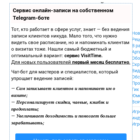
Zobra.ru - Игровое сообщество - все о
П
Сервис онлайн-записи на собственном
Xbox 360
играх
ла
PC
Telegram-боте
т
Xbox
ф
ор
Wii
Тот, кто работает в сфере услуг, знает — без ведения
м
Нов
GameCube
записи клиентов никуда. Мало того, что нужно
ы
Рец
PS
видеть свое расписание, но и напоминать клиентам
В р
PS2
о визитах тоже. Нашли самый бюджетный и
Арт
PS3
оптимальный вариант:
сервис VisitTime.
Обо
Nintendo 64
Для новых пользователей
первый месяц бесплатно
.
Скр
Dreamcast
Вид
Чат-бот для мастеров и специалистов, который
PSP
Обс
упрощает ведение записей:
Nintendo DS
Про
Android
Сам записывает клиентов и напоминает им о
—
Гик
iPhone, iPod,
визите;
Юм
iPad
Персонализирует скидки, чаевые, кэшбэк и
—
Вся
MacOS
предоплаты;
------
Sega Mega Drive
Игр
Увеличивает доходимость и помогает больше
—
NES
инд
зарабатывать;
PSP Vita
Игр
Mobile
Wii U