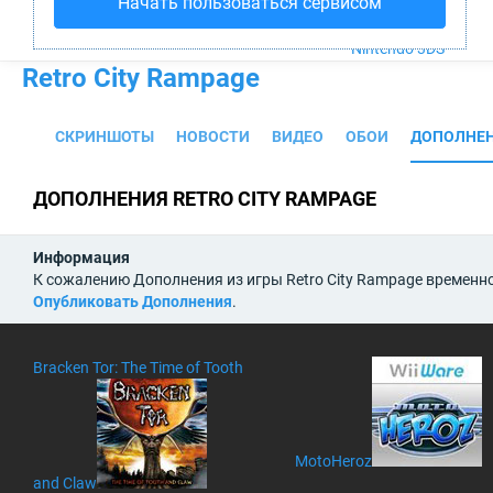
Начать пользоваться сервисом
PS4
Xbox One
Nintendo 3DS
Retro City Rampage
СКРИНШОТЫ
НОВОСТИ
ВИДЕО
ОБОИ
ДОПОЛНЕ
ДОПОЛНЕНИЯ RETRO CITY RAMPAGE
Информация
К сожалению Дополнения из игры Retro City Rampage временно
Опубликовать Дополнения
.
Bracken Tor: The Time of Tooth
MotoHeroz
and Claw