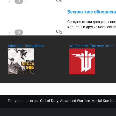
0
0
+
-
К
о
Бесплатное обновлени
м
м
ен
Сегодня стали доступны нов
та
карьеры и другие новшества
ри
0
2
+
-
ев
К
:
о
м
Infamous: Second Son
Wolfenstein: The New Order
м
ен
та
ри
ев
:
Популярные игры:
Call of Duty: Advanced Warfare
,
Mortal Kombat