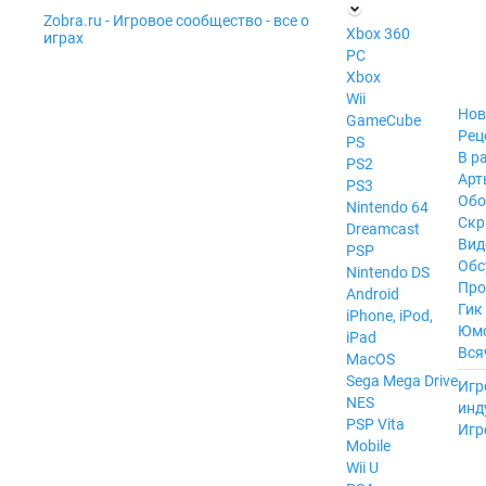
Zobra.ru - Игровое сообщество - все о
П
Xbox 360
играх
ла
PC
т
Xbox
ф
ор
Wii
м
Нов
GameCube
ы
Рец
PS
В р
PS2
Арт
PS3
Обо
Nintendo 64
Скр
Dreamcast
Вид
PSP
Обс
Nintendo DS
Про
Android
Гик
iPhone, iPod,
Юм
iPad
Вся
MacOS
------
Sega Mega Drive
Игр
NES
инд
PSP Vita
Игр
Mobile
Wii U