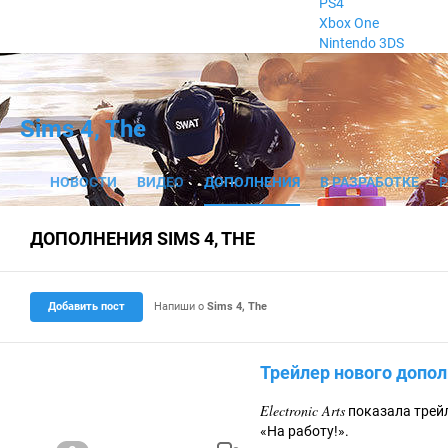
PS4
Xbox One
Nintendo 3DS
Sims 4, The
НОВОСТИ
ВИДЕО
ДОПОЛНЕНИЯ
В РАЗРАБОТКЕ
ДОПОЛНЕНИЯ SIMS 4, THE
Добавить пост
Напиши о
Sims 4, The
Трейлер нового допол
Electronic Arts
показала трей
«На работу!».