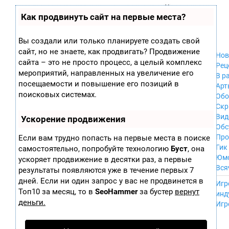
Zobra.ru - Игровое сообщество - все о
П
Как продвинуть сайт на первые места?
Xbox 360
играх
ла
PC
т
Xbox
ф
Вы создали или только планируете создать свой
ор
Wii
сайт, но не знаете, как продвигать? Продвижение
м
Нов
GameCube
сайта – это не просто процесс, а целый комплекс
ы
Рец
PS
мероприятий, направленных на увеличение его
В р
PS2
посещаемости и повышение его позиций в
Арт
PS3
поисковых системах.
Обо
Nintendo 64
Скр
Dreamcast
Вид
Ускорение продвижения
PSP
Обс
Nintendo DS
Про
Если вам трудно попасть на первые места в поиске
Android
Гик
самостоятельно, попробуйте технологию
Буст
, она
iPhone, iPod,
Юм
ускоряет продвижение в десятки раз, а первые
iPad
Вся
результаты появляются уже в течение первых 7
MacOS
------
дней. Если ни один запрос у вас не продвинется в
Sega Mega Drive
Игр
NES
Топ10 за месяц, то в
SeoHammer
за бустер
вернут
инд
PSP Vita
деньги.
Игр
Mobile
Wii U