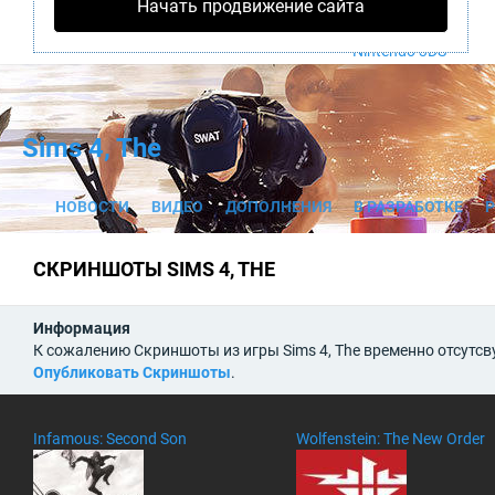
Начать продвижение сайта
PS4
Xbox One
Nintendo 3DS
Sims 4, The
НОВОСТИ
ВИДЕО
ДОПОЛНЕНИЯ
В РАЗРАБОТКЕ
СКРИНШОТЫ SIMS 4, THE
Информация
К сожалению Скриншоты из игры Sims 4, The временно отсутсв
Опубликовать Скриншоты
.
Infamous: Second Son
Wolfenstein: The New Order