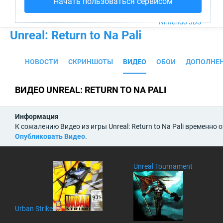
Начать пользоваться сервисом
PS4
Xbox One
Nintendo 3DS
Unreal: Return to Na Pali
НОВОСТИ
СКРИНШОТЫ
ВИДЕО
ОБОИ
ДОПОЛНЕ
ВИДЕО UNREAL: RETURN TO NA PALI
Информация
К сожалению Видео из игры Unreal: Return to Na Pali временно
Опубликовать Видео
.
Unreal Tournament
Urban Strike