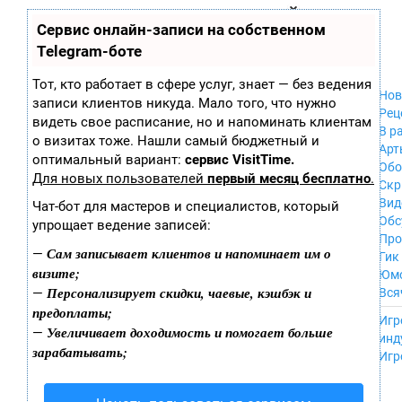
Zobra.ru - Игровое сообщество - все о
П
Сервис онлайн-записи на собственном
Xbox 360
играх
ла
PC
Telegram-боте
т
Xbox
ф
ор
Wii
Тот, кто работает в сфере услуг, знает — без ведения
м
Нов
GameCube
записи клиентов никуда. Мало того, что нужно
ы
Рец
PS
видеть свое расписание, но и напоминать клиентам
В р
PS2
о визитах тоже. Нашли самый бюджетный и
Арт
PS3
оптимальный вариант:
сервис VisitTime.
Обо
Nintendo 64
Для новых пользователей
первый месяц бесплатно
.
Скр
Dreamcast
Вид
Чат-бот для мастеров и специалистов, который
PSP
Обс
упрощает ведение записей:
Nintendo DS
Про
Android
Сам записывает клиентов и напоминает им о
—
Гик
iPhone, iPod,
визите;
Юм
iPad
Персонализирует скидки, чаевые, кэшбэк и
—
Вся
MacOS
предоплаты;
------
Sega Mega Drive
Игр
Увеличивает доходимость и помогает больше
—
NES
инд
зарабатывать;
PSP Vita
Игр
Mobile
Wii U