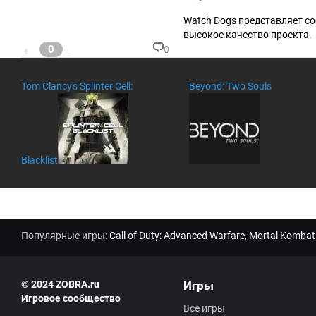
м
ен
Watch Dogs представляет с
та
высокое качество проекта.
ри
0
0
+
-
ев
К
:
о
м
Tom Clancy's Splinter Cell:
Beyond: Two Souls
м
ен
та
ри
ев
:
Blacklist
Популярные игры:
Call of Duty: Advanced Warfare
,
Mortal Kombat
© 2024 ZOBRA.ru
Игры
Игровое сообщество
Все игры