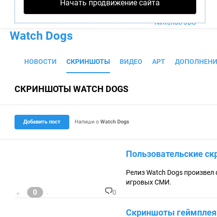
Начать продвижение сайта
PS4
Xbox One
Nintendo 3DS
Watch Dogs
НОВОСТИ
СКРИНШОТЫ
ВИДЕО
АРТ
ДОПОЛНЕНИ
СКРИНШОТЫ WATCH DOGS
Добавить пост
Напиши о
Watch Dogs
Пользовательские с
Релиз Watch Dogs произвел 
игровых СМИ.
0
0
+
-
К
о
Скриншоты геймплея
м