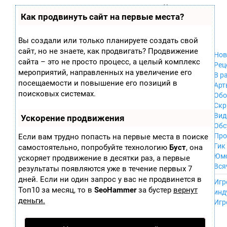
Zobra.ru - Игровое сообщество - все о
П
Как продвинуть сайт на первые места?
Xbox 360
играх
ла
PC
т
Xbox
ф
Вы создали или только планируете создать свой
ор
Wii
сайт, но не знаете, как продвигать? Продвижение
м
Нов
GameCube
сайта – это не просто процесс, а целый комплекс
ы
Рец
PS
мероприятий, направленных на увеличение его
В р
PS2
посещаемости и повышение его позиций в
Арт
PS3
поисковых системах.
Обо
Nintendo 64
Скр
Dreamcast
Вид
Ускорение продвижения
PSP
Обс
Nintendo DS
Про
Если вам трудно попасть на первые места в поиске
Android
Гик
самостоятельно, попробуйте технологию
Буст
, она
iPhone, iPod,
Юм
ускоряет продвижение в десятки раз, а первые
iPad
Вся
результаты появляются уже в течение первых 7
MacOS
------
дней. Если ни один запрос у вас не продвинется в
Sega Mega Drive
Игр
NES
Топ10 за месяц, то в
SeoHammer
за бустер
вернут
инд
PSP Vita
деньги.
Игр
Mobile
Wii U