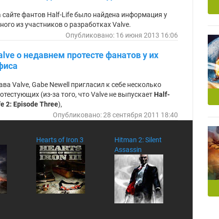
ка
 сайте фантов Half-Life было найдена информация у
ного из участников о разработках Valve.
Опубликовано: 16 июня 2013 16:06
alve о недавнем протесте фанатов у их
фиса
ава Valve, Gabe Newell пригласил к себе несколько
отестующих (из-за того, что Valve не выпускает
Half-
fe 2: Episode Three
),
Опубликовано: 28 сентября 2011 18:40
Hearts of Iron 3
Hitman 2: Silent
Assassin