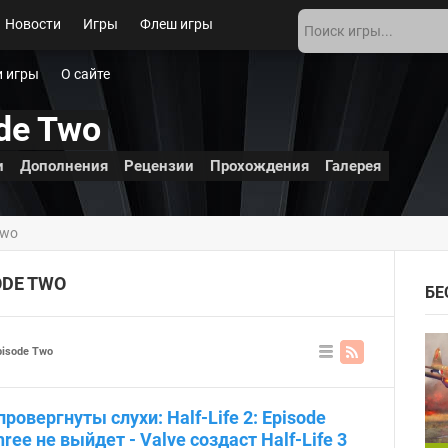
Новости
Игры
Флеш игры
 игры
О сайте
ode Two
и
Дополнения
Рецензии
Прохождения
Галерея
Two
ODE TWO
БЕ
Episode Two
В
ви
де
провергнуты слухи: Half-Life 2: Episode
сп
ис
hree не выйдет - Valve создаст Half-Life 3