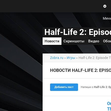
Zobra.ru - Игровое сообщество -
все о играх
П
ла
т
Мини
ф
ор
Half-Life 2: Epis
м
ы
Новости
Скриншоты
Видео
Обо
Zobra.ru
»
Игры
» Half-Life 2: Episode 
НОВОСТИ HALF-LIFE 2: EPIS
Добавить пост
Напиши о
Half-Life 2: 
О
T