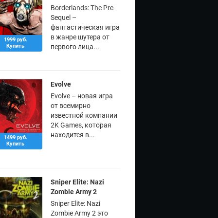
Borderlands: The Pre-
Sequel –
фантастическая игра
в жанре шутера от
1999 руб.
Купить
первого лица...
Evolve
Evolve – новая игра
от всемирно
известной компании
2K Games, которая
находится в...
1499 руб.
Купить
Sniper Elite: Nazi
Zombie Army 2
Sniper Elite: Nazi
Zombie Army 2 это