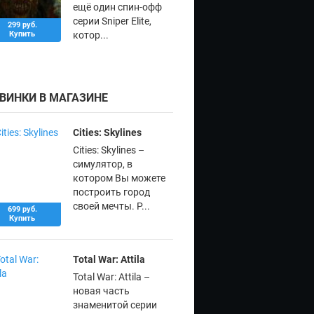
ещё один спин-офф
серии Sniper Elite,
299 руб.
Купить
котор...
ВИНКИ В МАГАЗИНЕ
Cities: Skylines
Cities: Skylines –
симулятор, в
котором Вы можете
построить город
своей мечты. Р...
699 руб.
Купить
Total War: Attila
Total War: Attila –
новая часть
знаменитой серии