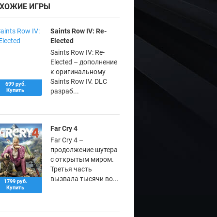
ХОЖИЕ ИГРЫ
Saints Row IV: Re-
Elected
Saints Row IV: Re-
Elected – дополнение
к оригинальному
Saints Row IV. DLC
699 руб.
Купить
разраб...
Far Cry 4
Far Cry 4 –
продолжение шутера
с открытым миром.
Третья часть
вызвала тысячи во...
1799 руб.
Купить