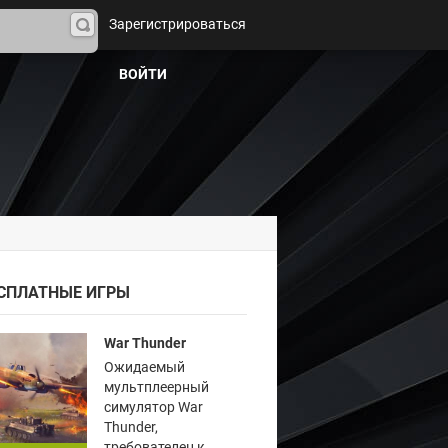
Зарегистрироваться
На
йти
ВОЙТИ
СПЛАТНЫЕ ИГРЫ
War Thunder
Ожидаемый
мультплеерный
симулятор War
Thunder,
требователен к