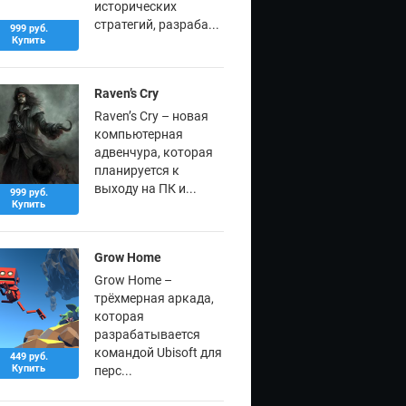
исторических
стратегий, разраба...
999 руб.
Купить
Raven’s Cry
Raven’s Cry – новая
компьютерная
адвенчура, которая
планируется к
выходу на ПК и...
999 руб.
Купить
Grow Home
Grow Home –
трёхмерная аркада,
которая
разрабатывается
командой Ubisoft для
449 руб.
Купить
перс...