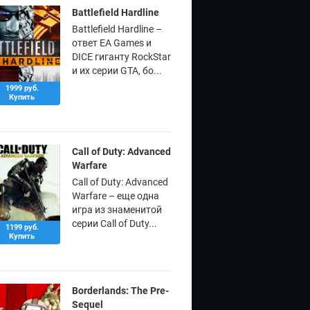
Battlefield Hardline
Battlefield Hardline –
ответ EA Games и
DICE гиганту RockStar
и их серии GTA, бо...
1999 руб.
Купить
Call of Duty: Advanced
Warfare
Call of Duty: Advanced
Warfare – еще одна
игра из знаменитой
серии Call of Duty...
1199 руб.
Купить
Borderlands: The Pre-
Sequel