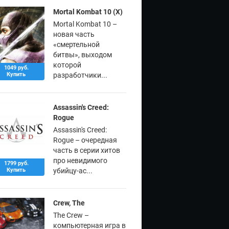
Mortal Kombat 10 (X)
Mortal Kombat 10 –
новая часть
«смертельной
битвы», выходом
которой
1049 руб.
Купить
разработчики...
Assassin's Creed:
Rogue
Assassin's Creed:
Rogue – очередная
часть в серии хитов
про невидимого
1799 руб.
Купить
убийцу-ас...
Crew, The
The Crew –
компьютерная игра в