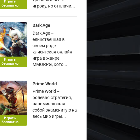
Играть
бесплатно
игроку, но отплачи...
Dark Age
Dark Age –
единственная в
своем роде
клиентская онлайн
игра в жанре
Играть
бесплатно
MMORPG, кото...
Prime World
Prime World –
ролевая стратегия,
напоминающая
собой знаменитую на
весь мир игры...
Играть
бесплатно